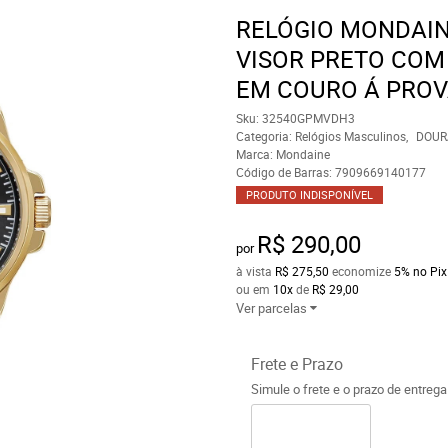
RELÓGIO MONDAI
VISOR PRETO COM
EM COURO Á PROV
Sku:
32540GPMVDH3
Categoria:
Relógios Masculinos
DOUR
Marca:
Mondaine
Código de Barras:
7909669140177
PRODUTO INDISPONÍVEL
R$ 290,00
por
à vista
R$ 275,50
economize
5%
no Pix
ou em
10x
de
R$ 29,00
Ver parcelas
Frete e Prazo
Simule o frete e o prazo de entreg