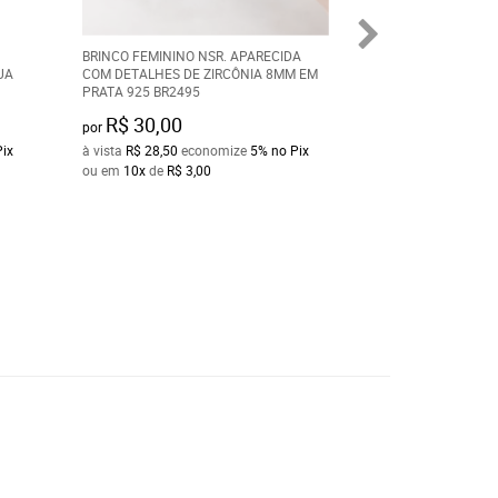
BRINCO FEMININO NSR. APARECIDA
ANEL FEMININO S
UA
COM DETALHES DE ZIRCÔNIA 8MM EM
CÍRCULOS VAZADO
PRATA 925 BR2495
AN718
R$ 30,00
R$ 40,00
por
por
Pix
à vista
R$ 28,50
economize
5%
no Pix
à vista
R$ 38,00
ec
ou em
10x
de
R$ 3,00
ou em
10x
de
R$ 4