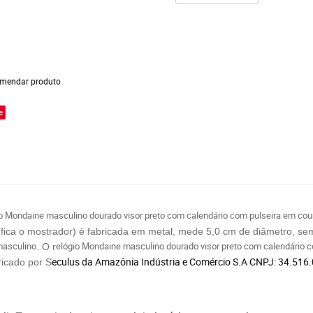
mendar produto
e
o Mondaine masculino dourado visor preto com calendário com pulseira em cou
e fica o mostrador) é fabricada em metal, mede 5,0 cm de diâmetro, s
asculino
elógio Mondaine m
asculino d
ourado v
isor p
reto com c
alendário 
. O
r
eculus da Amazônia Indústria e Comércio S.A CNPJ: 34.51
ricado por S