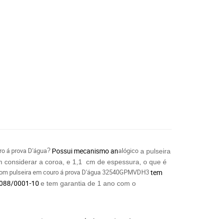
ro á prova D'água
Possui mecanismo an
alógico
?
a pulseira
em considerar a coroa, e 1,1 cm de espessura, o que é
com p
ulseira em c
ouro á
p
rova D'água
32540GPMVDH3
tem
6.088/0001-10
e tem garantia de 1 ano com o