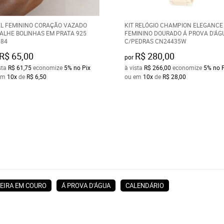
L FEMININO CORAÇÃO VAZADO
KIT RELÓGIO CHAMPION ELEGANCE
ALHE BOLINHAS EM PRATA 925
FEMININO DOURADO Á PROVA D'ÁG
84
C/PEDRAS CN24435W
R$ 65,00
R$ 280,00
por
sta
R$ 61,75
economize
5%
no Pix
à vista
R$ 266,00
economize
5%
no 
em
10x
de
R$ 6,50
ou em
10x
de
R$ 28,00
EIRA EM COURO
Á PROVA D'ÁGUA
CALENDÁRIO