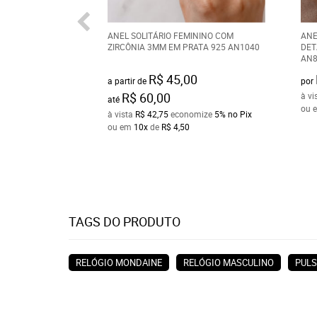
ANEL SOLITÁRIO FEMININO COM
ANE
ZIRCÔNIA 3MM EM PRATA 925 AN1040
DET
AN8
R$ 45,00
a partir de
por
R$ 60,00
à vi
até
ou 
à vista
R$ 42,75
economize
5%
no Pix
ou em
10x
de
R$ 4,50
TAGS DO PRODUTO
RELÓGIO MONDAINE
RELÓGIO MASCULINO
PULS