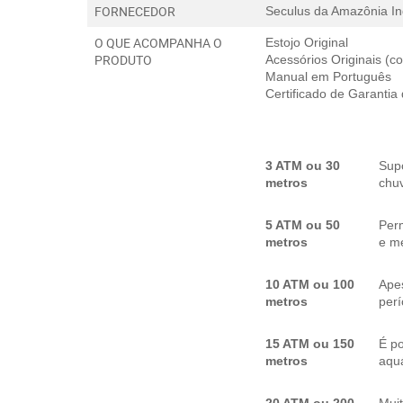
FORNECEDOR
Seculus da Amazônia In
O QUE ACOMPANHA O
Estojo Original
PRODUTO
Acessórios Originais (
Manual em Português
Certificado de Garantia
3 ATM ou 30
Sup
metros
chuv
5 ATM ou 50
Per
metros
e me
10 ATM ou 100
Apes
metros
per
15 ATM ou 150
É p
metros
aquá