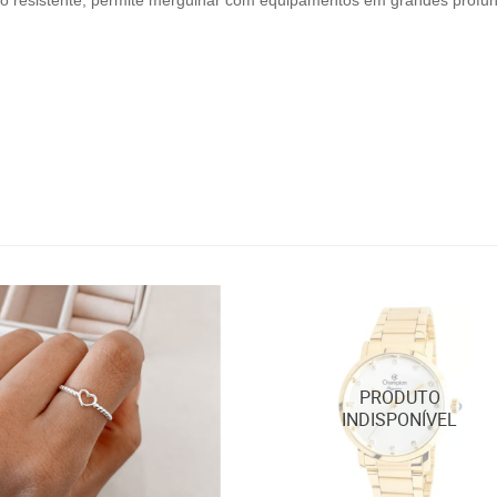
to resistente, permite mergulhar com equipamentos em grandes profu