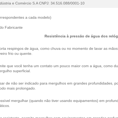
dústria e Comércio
S.A CNPJ: 34.516.088/0001-10
correspondentes a cada modelo)
 do Fabricante
Resistência à pressão de água dos relóg
orta respingos de água, como chuva ou no momento de lavar as mão
eiro frio ou quente.
mite que você tenha um contato um pouco maior com a água, como dura
rgulho superficial.
ar de não ser indicado para mergulhos em grandes profundidades, pos
íodo mais prolongado.
ossível mergulhar (quando não tiver usando equipamentos) em profund
ticos.