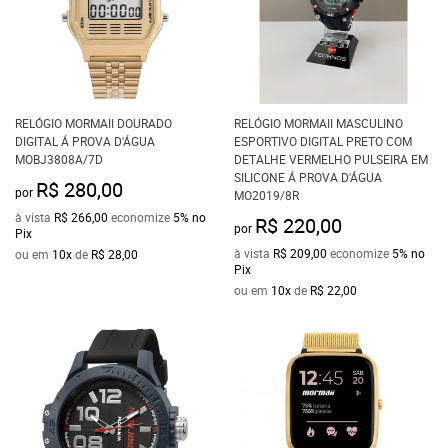
RELÓGIO MORMAII DOURADO
RELÓGIO MORMAII MASCULINO
DIGITAL Á PROVA D'ÁGUA
ESPORTIVO DIGITAL PRETO COM
MOBJ3808A/7D
DETALHE VERMELHO PULSEIRA EM
SILICONE Á PROVA D'ÁGUA
R$ 280,00
por
MO2019/8R
à vista
R$ 266,00
economize
5%
no
R$ 220,00
por
Pix
à vista
R$ 209,00
economize
5%
no
ou em
10x
de
R$ 28,00
Pix
ou em
10x
de
R$ 22,00