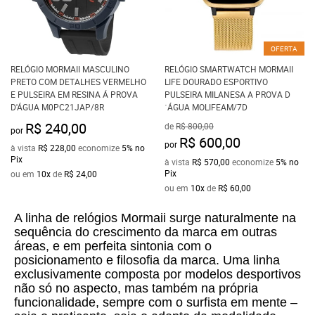
OFERTA
RELÓGIO MORMAII MASCULINO
RELÓGIO SMARTWATCH MORMAII
PRETO COM DETALHES VERMELHO
LIFE DOURADO ESPORTIVO
E PULSEIRA EM RESINA Á PROVA
PULSEIRA MILANESA A PROVA D
D'ÁGUA M0PC21JAP/8R
´ÁGUA MOLIFEAM/7D
R$ 240,00
de
R$ 800,00
por
R$ 600,00
por
à vista
R$ 228,00
economize
5%
no
Pix
à vista
R$ 570,00
economize
5%
no
Pix
ou em
10x
de
R$ 24,00
ou em
10x
de
R$ 60,00
A linha de relógios Mormaii
surge naturalmente na
sequência do crescimento da marca em outras
áreas, e em perfeita sintonia com o
posicionamento e filosofia da marca. Uma linha
exclusivamente composta por modelos desportivos
não só no aspecto, mas também na própria
funcionalidade, sempre com o surfista em mente –