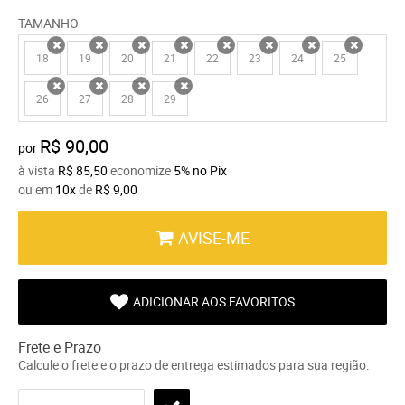
TAMANHO
18
19
20
21
22
23
24
25
x
x
x
x
x
x
x
x
26
27
28
29
x
x
x
x
R$ 90,00
por
à vista
R$ 85,50
economize
5%
no Pix
ou em
10x
de
R$ 9,00
AVISE-ME
ADICIONAR AOS FAVORITOS
Frete e Prazo
Calcule o frete e o prazo de entrega estimados para sua região: