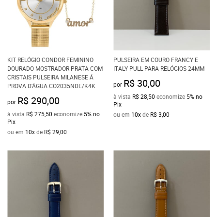
KIT RELÓGIO CONDOR FEMININO
PULSEIRA EM COURO FRANCY E
DOURADO MOSTRADOR PRATA COM
ITALY PULL PARA RELÓGIOS 24MM
CRISTAIS PULSEIRA MILANESE Á
R$ 30,00
por
PROVA D'ÁGUA CO2035NDE/K4K
à vista
R$ 28,50
economize
5%
no
R$ 290,00
por
Pix
à vista
R$ 275,50
economize
5%
no
ou em
10x
de
R$ 3,00
Pix
ou em
10x
de
R$ 29,00