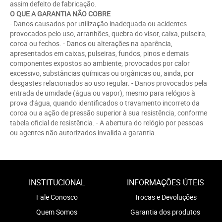
assim defeito de fabricação.
O QUE A GARANTIA NÃO COBRE
- Danos causados por utilização inadequada ou acidentes
provocados pelo uso, arranhões, quebra do visor, caixa, pulseira,
coroa ou fechos. - Danos ou alterações na aparência,
apresentados em caixas, pulseiras, fundos, pinos e demais
componentes expostos ao ambiente, provocados por calor
excessivo, substâncias químicas ou orgânicas ou, ainda, por
desgastes relacionados ao uso regular. - Danos provocados pela
entrada de umidade (água ou vapor), mesmo para relógios à
prova d'água, quando identificados o travamento incorreto da
coroa ou a ação de pressão superior à sua resistência, conforme
tabela oficial de resistência. - A abertura do relógio por pessoas
ou agentes não autorizados invalida a garantia.
INSTITUCIONAL
INFORMAÇÕES ÚTEIS
Fale Conosco
Trocas e Devoluções
Quem Somos
Garantia dos produtos