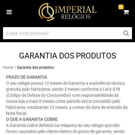
0
GARANTIA DOS PRODUTOS
Home
Garantia dos produtos
PRAZO DE GARANTIA
O seu relógio possui 12 meses de Garantia a assistência técnica
gratuita pelo fabricante, sendo 3 meses conforme a Lei 8.078
(Código de Defesa do Consumidor) com responsabilidade da
nossa loja e mais 9 meses como período extra concedido pelo
fabricante, totalizando 12 meses, a contar da data de emissão da
Nota fiscal.
O QUE A GARANTIA COBRE
A Garantia cobre defeitos na máquina do seu relógio que não
foram causados pelo cliente dentro do prazo de garantia, sendo