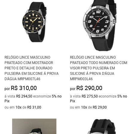
RELÓGIO LINCE MASCULINO
RELÓGIO LINCE MASCULINO
PRATEADO COM MOSTRADOR
PRATEADO TODO NUMERADO COM
PRETO E DETALHE DOURADO
VISOR PRETO PULSEIRA EM
PULSEIRA EM SILICONE Á PROVA
SILICONE Á PROVA D'ÁGUA
D'ÁGUA MRPM007L46
MRPM003L46
R$ 310,00
R$ 290,00
por
por
à vista
R$ 294,50
economize
5%
no
à vista
R$ 275,50
economize
5%
no
Pix
Pix
ou em
10x
de
R$ 31,00
ou em
10x
de
R$ 29,00