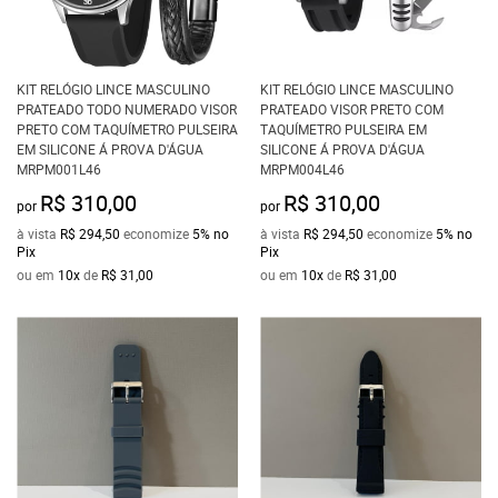
KIT RELÓGIO LINCE MASCULINO
KIT RELÓGIO LINCE MASCULINO
PRATEADO TODO NUMERADO VISOR
PRATEADO VISOR PRETO COM
PRETO COM TAQUÍMETRO PULSEIRA
TAQUÍMETRO PULSEIRA EM
EM SILICONE Á PROVA D'ÁGUA
SILICONE Á PROVA D'ÁGUA
MRPM001L46
MRPM004L46
R$ 310,00
R$ 310,00
por
por
à vista
R$ 294,50
economize
5%
no
à vista
R$ 294,50
economize
5%
no
Pix
Pix
ou em
10x
de
R$ 31,00
ou em
10x
de
R$ 31,00