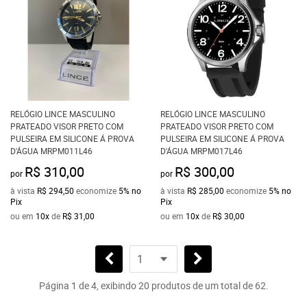
RELÓGIO LINCE MASCULINO
RELÓGIO LINCE MASCULINO
PRATEADO VISOR PRETO COM
PRATEADO VISOR PRETO COM
PULSEIRA EM SILICONE Á PROVA
PULSEIRA EM SILICONE Á PROVA
D'ÁGUA MRPM011L46
D'ÁGUA MRPM017L46
R$ 310,00
R$ 300,00
por
por
à vista
R$ 294,50
economize
5%
no
à vista
R$ 285,00
economize
5%
no
Pix
Pix
ou em
10x
de
R$ 31,00
ou em
10x
de
R$ 30,00
Página 1 de 4, exibindo 20 produtos de um total de 62.