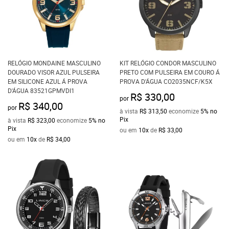
RELÓGIO MONDAINE MASCULINO
KIT RELÓGIO CONDOR MASCULINO
DOURADO VISOR AZUL PULSEIRA
PRETO COM PULSEIRA EM COURO Á
EM SILICONE AZUL Á PROVA
PROVA D'ÁGUA CO2035NCF/K5X
D'ÁGUA 83521GPMVDI1
R$ 330,00
por
R$ 340,00
por
à vista
R$ 313,50
economize
5%
no
Pix
à vista
R$ 323,00
economize
5%
no
Pix
ou em
10x
de
R$ 33,00
ou em
10x
de
R$ 34,00