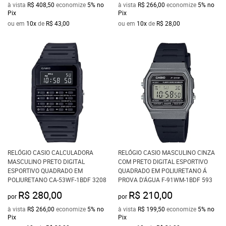
à vista
R$ 408,50
economize
5%
no
à vista
R$ 266,00
economize
5%
no
Pix
Pix
ou em
10x
de
R$ 43,00
ou em
10x
de
R$ 28,00
RELÓGIO CASIO CALCULADORA
RELÓGIO CASIO MASCULINO CINZA
MASCULINO PRETO DIGITAL
COM PRETO DIGITAL ESPORTIVO
ESPORTIVO QUADRADO EM
QUADRADO EM POLIURETANO Á
POLIURETANO CA-53WF-1BDF 3208
PROVA D'ÁGUA F-91WM-1BDF 593
R$ 280,00
R$ 210,00
por
por
à vista
R$ 266,00
economize
5%
no
à vista
R$ 199,50
economize
5%
no
Pix
Pix