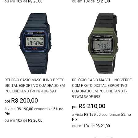
ou em
10x
de
R$ 28,00
ou em
10x
de
R$ 21,00
RELÓGIO CASIO MASCULINO PRETO
RELÓGIO CASIO MASCULINO VERDE
DIGITAL ESPORTIVO QUADRADO EM
COM PRETO DIGITAL ESPORTIVO
POLIURETANO F-91W-1DG 593
QUADRADO EM POLIURETANO F-
91WM-3ADF 593
R$ 200,00
por
R$ 210,00
por
à vista
R$ 190,00
economize
5%
no
Pix
à vista
R$ 199,50
economize
5%
no
Pix
ou em
10x
de
R$ 20,00
ou em
10x
de
R$ 21,00