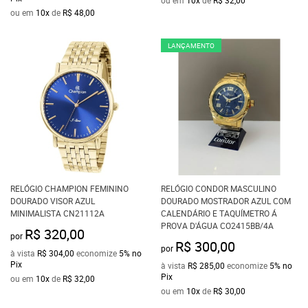
ou em
10x
de
R$ 32,00
ou em
10x
de
R$ 48,00
LANÇAMENTO
RELÓGIO CHAMPION FEMININO
RELÓGIO CONDOR MASCULINO
DOURADO VISOR AZUL
DOURADO MOSTRADOR AZUL COM
MINIMALISTA CN21112A
CALENDÁRIO E TAQUÍMETRO Á
PROVA D'ÁGUA CO2415BB/4A
R$ 320,00
por
R$ 300,00
por
à vista
R$ 304,00
economize
5%
no
Pix
à vista
R$ 285,00
economize
5%
no
Pix
ou em
10x
de
R$ 32,00
ou em
10x
de
R$ 30,00