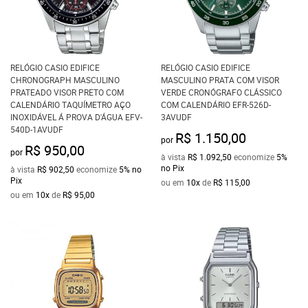
RELÓGIO CASIO EDIFICE
RELÓGIO CASIO EDIFICE
CHRONOGRAPH MASCULINO
MASCULINO PRATA COM VISOR
PRATEADO VISOR PRETO COM
VERDE CRONÓGRAFO CLÁSSICO
CALENDÁRIO TAQUÍMETRO AÇO
COM CALENDÁRIO EFR-526D-
INOXIDÁVEL Á PROVA D'ÁGUA EFV-
3AVUDF
540D-1AVUDF
R$ 1.150,00
por
R$ 950,00
por
à vista
R$ 1.092,50
economize
5%
no Pix
à vista
R$ 902,50
economize
5%
no
Pix
ou em
10x
de
R$ 115,00
ou em
10x
de
R$ 95,00