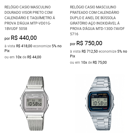
RELÓGIO CASIO MASCULINO
RELÓGIO CASIO MASCULINO
DOURADO VISOR PRETO COM
PRATEADO COM CALENDÁRIO
CALENDÁRIO E TAQUÍMETRO Á
DUPLO E ANEL DE BÚSSOLA
PROVA D'ÁGUA MTP-VD01G-
GIRATÓRIO AÇO INOXIDÁVEL Á
1BVUDF 5058
PROVA D'ÁGUA MTD-130D-7AVDF
5716
R$ 440,00
por
R$ 750,00
por
à vista
R$ 418,00
economize
5%
no
Pix
à vista
R$ 712,50
economize
5%
no
Pix
ou em
10x
de
R$ 44,00
ou em
10x
de
R$ 75,00