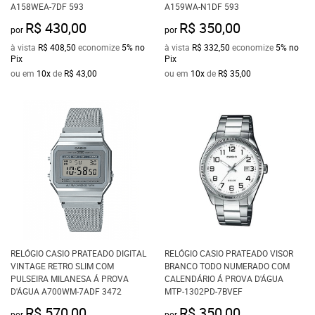
A158WEA-7DF 593
A159WA-N1DF 593
R$ 430,00
R$ 350,00
por
por
à vista
R$ 408,50
economize
5%
no
à vista
R$ 332,50
economize
5%
no
Pix
Pix
ou em
10x
de
R$ 43,00
ou em
10x
de
R$ 35,00
RELÓGIO CASIO PRATEADO DIGITAL
RELÓGIO CASIO PRATEADO VISOR
VINTAGE RETRO SLIM COM
BRANCO TODO NUMERADO COM
PULSEIRA MILANESA Á PROVA
CALENDÁRIO Á PROVA D'ÁGUA
D'ÁGUA A700WM-7ADF 3472
MTP-1302PD-7BVEF
R$ 570,00
R$ 350,00
por
por