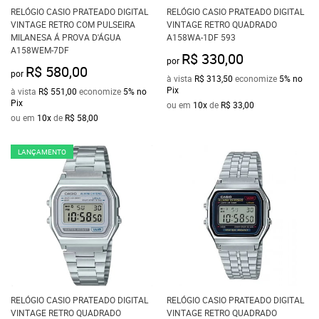
RELÓGIO CASIO PRATEADO DIGITAL
RELÓGIO CASIO PRATEADO DIGITAL
VINTAGE RETRO COM PULSEIRA
VINTAGE RETRO QUADRADO
MILANESA Á PROVA D'ÁGUA
A158WA-1DF 593
A158WEM-7DF
R$ 330,00
por
R$ 580,00
por
à vista
R$ 313,50
economize
5%
no
Pix
à vista
R$ 551,00
economize
5%
no
Pix
ou em
10x
de
R$ 33,00
ou em
10x
de
R$ 58,00
LANÇAMENTO
RELÓGIO CASIO PRATEADO DIGITAL
RELÓGIO CASIO PRATEADO DIGITAL
VINTAGE RETRO QUADRADO
VINTAGE RETRO QUADRADO