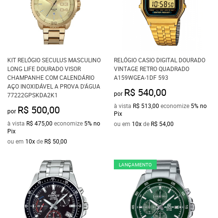
KIT RELÓGIO SECULUS MASCULINO
RELÓGIO CASIO DIGITAL DOURADO
LONG LIFE DOURADO VISOR
VINTAGE RETRO QUADRADO
CHAMPANHE COM CALENDÁRIO
A159WGEA-1DF 593
AÇO INOXIDÁVEL A PROVA D'ÁGUA
R$ 540,00
por
77222GPSKDA2K1
à vista
R$ 513,00
economize
5%
no
R$ 500,00
por
Pix
à vista
R$ 475,00
economize
5%
no
ou em
10x
de
R$ 54,00
Pix
ou em
10x
de
R$ 50,00
LANÇAMENTO