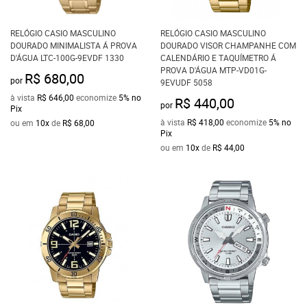
RELÓGIO CASIO MASCULINO
RELÓGIO CASIO MASCULINO
DOURADO MINIMALISTA Á PROVA
DOURADO VISOR CHAMPANHE COM
D'ÁGUA LTC-100G-9EVDF 1330
CALENDÁRIO E TAQUÍMETRO Á
PROVA D'ÁGUA MTP-VD01G-
R$ 680,00
por
9EVUDF 5058
à vista
R$ 646,00
economize
5%
no
R$ 440,00
por
Pix
à vista
R$ 418,00
economize
5%
no
ou em
10x
de
R$ 68,00
Pix
ou em
10x
de
R$ 44,00