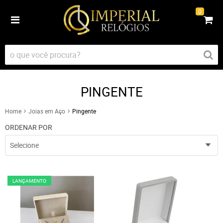
0
PINGENTE
Home
Joias em Aço
Pingente
ORDENAR POR
Selecione
LANÇAMENTO