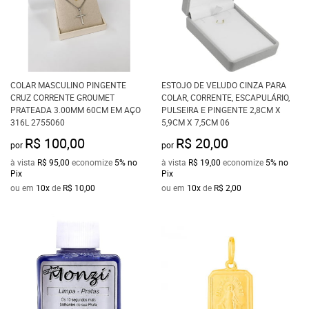
COLAR MASCULINO PINGENTE
ESTOJO DE VELUDO CINZA PARA
CRUZ CORRENTE GROUMET
COLAR, CORRENTE, ESCAPULÁRIO,
PRATEADA 3.00MM 60CM EM AÇO
PULSEIRA E PINGENTE 2,8CM X
316L 2755060
5,9CM X 7,5CM 06
R$ 100,00
R$ 20,00
por
por
à vista
R$ 95,00
economize
5%
no
à vista
R$ 19,00
economize
5%
no
Pix
Pix
ou em
10x
de
R$ 10,00
ou em
10x
de
R$ 2,00