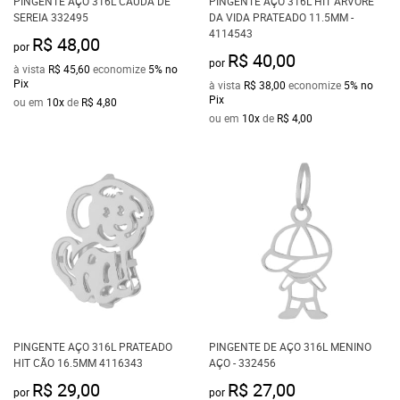
PINGENTE AÇO 316L CAUDA DE
PINGENTE AÇO 316L HIT ÁRVORE
SEREIA 332495
DA VIDA PRATEADO 11.5MM -
4114543
R$ 48,00
por
R$ 40,00
por
à vista
R$ 45,60
economize
5%
no
Pix
à vista
R$ 38,00
economize
5%
no
Pix
ou em
10x
de
R$ 4,80
ou em
10x
de
R$ 4,00
PINGENTE AÇO 316L PRATEADO
PINGENTE DE AÇO 316L MENINO
HIT CÃO 16.5MM 4116343
AÇO - 332456
R$ 29,00
R$ 27,00
por
por