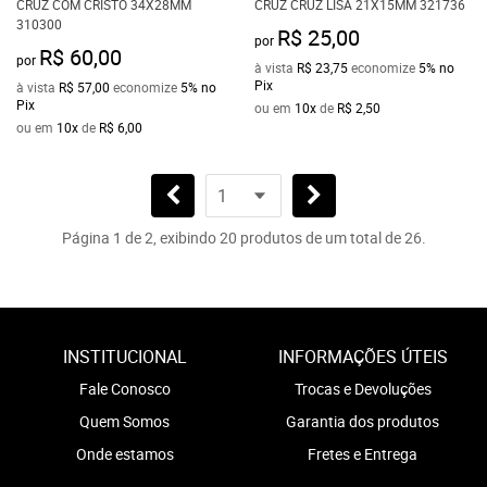
CRUZ COM CRISTO 34X28MM
CRUZ CRUZ LISA 21X15MM 321736
310300
R$ 25,00
por
R$ 60,00
por
à vista
R$ 23,75
economize
5%
no
Pix
à vista
R$ 57,00
economize
5%
no
Pix
ou em
10x
de
R$ 2,50
ou em
10x
de
R$ 6,00
Página 1 de 2, exibindo 20 produtos de um total de 26.
INSTITUCIONAL
INFORMAÇÕES ÚTEIS
Fale Conosco
Trocas e Devoluções
Quem Somos
Garantia dos produtos
Onde estamos
Fretes e Entrega