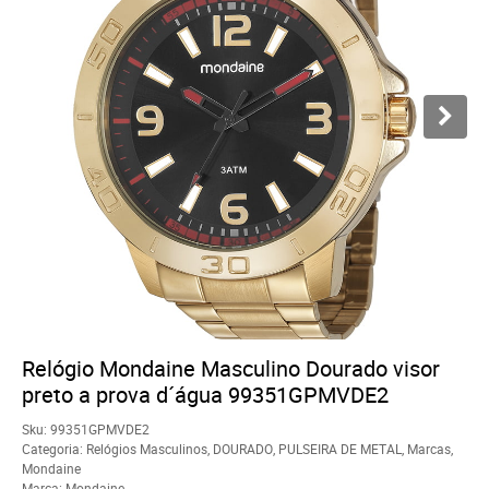
Relógio Mondaine Masculino Dourado visor
preto a prova d´água 99351GPMVDE2
Sku:
99351GPMVDE2
Categoria:
Relógios Masculinos
,
DOURADO
,
PULSEIRA DE METAL
,
Marcas
,
Mondaine
Marca:
Mondaine