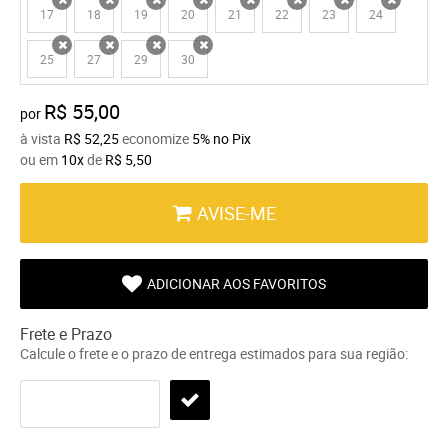
17
18
19
20
21
22
23
24
x
x
x
x
x
x
x
x
25
27
29
30
x
x
x
x
R$ 55,00
por
à vista
R$ 52,25
economize
5%
no Pix
ou em
10x
de
R$ 5,50
AVISE-ME
ADICIONAR AOS FAVORITOS
Frete e Prazo
Calcule o frete e o prazo de entrega estimados para sua região: