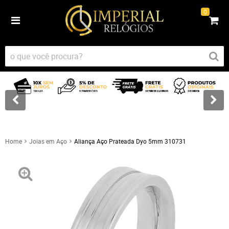
0
Home
Joias em Aço
Aliança Aço Prateada Dyo 5mm 310731