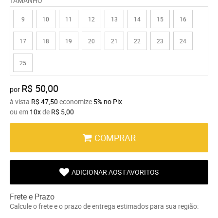
TAMANHO
9
10
11
12
13
14
15
16
17
18
19
20
21
22
23
24
25
R$ 50,00
por
à vista
R$ 47,50
economize
5%
no Pix
ou em
10x
de
R$ 5,00
COMPRAR
ADICIONAR AOS FAVORITOS
Frete e Prazo
Calcule o frete e o prazo de entrega estimados para sua região: