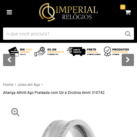
0
Home
Joias em Aço
Aliança Athrill Aço Prateada com Gtr e Zircônia 6mm 310742