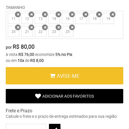
TAMANHO
11
12
13
14
16
17
18
19
x
x
x
x
x
x
x
x
20
21
22
23
25
x
x
x
x
x
R$ 80,00
por
à vista
R$ 76,00
economize
5%
no Pix
ou em
10x
de
R$ 8,00
AVISE-ME
ADICIONAR AOS FAVORITOS
Frete e Prazo
Calcule o frete e o prazo de entrega estimados para sua região: