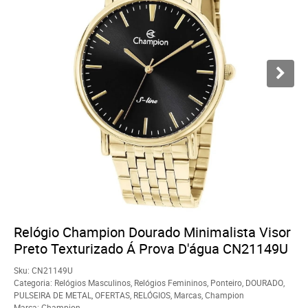
Relógio Champion Dourado Minimalista Visor
Preto Texturizado Á Prova D'água CN21149U
Sku:
CN21149U
Categoria:
Relógios Masculinos
,
Relógios Femininos
,
Ponteiro
,
DOURADO
,
PULSEIRA DE METAL
,
OFERTAS
,
RELÓGIOS
,
Marcas
,
Champion
Marca:
Champion