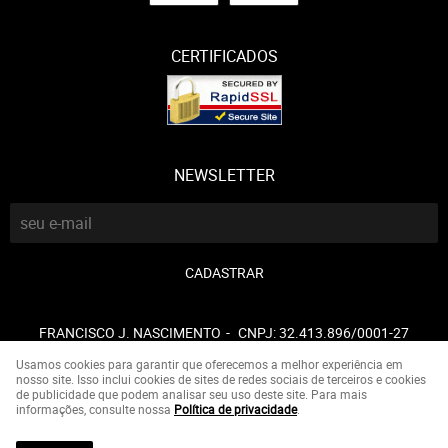
CERTIFICADOS
NEWSLETTER
CADASTRAR
FRANCISCO J. NASCIMENTO
CNPJ: 32.413.896/0001-27
Usamos cookies para garantir que oferecemos a melhor experiência em
nosso site. Isso inclui cookies de sites de redes sociais de terceiros e cookies
de publicidade que podem analisar seu uso deste site. Para mais
LOJA VIRTUAL CRIADA POR
informações, consulte nossa
Política de privacidade
.