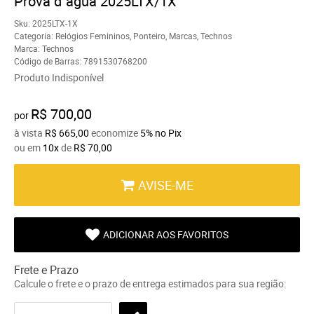
Prova d`água 2025LTX/1X
Sku:
2025LTX-1X
Categoria:
Relógios Femininos
,
Ponteiro
,
Marcas
,
Technos
Marca:
Technos
Código de Barras:
7891530768200
Produto Indisponível
R$ 700,00
por
à vista
R$ 665,00
economize
5%
no Pix
ou em
10x
de
R$ 70,00
AVISE-ME
ADICIONAR AOS FAVORITOS
Frete e Prazo
Calcule o frete e o prazo de entrega estimados para sua região: