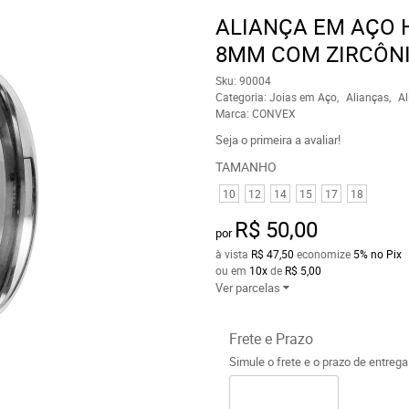
ALIANÇA EM AÇO 
8MM COM ZIRCÔNI
Sku:
90004
Categoria:
Joias em Aço
Alianças
Al
Marca:
CONVEX
Seja o primeira a avaliar!
TAMANHO
10
12
14
15
17
18
R$ 50,00
por
à vista
R$ 47,50
economize
5%
no Pix
ou em
10x
de
R$ 5,00
Ver parcelas
Frete e Prazo
Simule o frete e o prazo de entreg