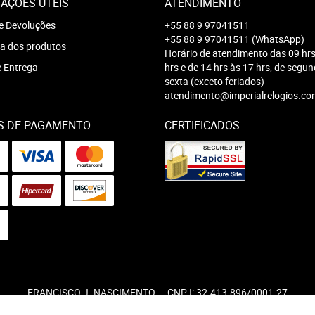
AÇÕES ÚTEIS
ATENDIMENTO
e Devoluções
+55 88 9 97041511
+55 88 9 97041511
(WhatsApp)
a dos produtos
Horário de atendimento das 09 hrs
e Entrega
hrs e de 14 hrs às 17 hrs, de segu
sexta (exceto feriados)
atendimento@imperialrelogios.co
S DE PAGAMENTO
CERTIFICADOS
FRANCISCO J. NASCIMENTO
CNPJ: 32.413.896/0001-27