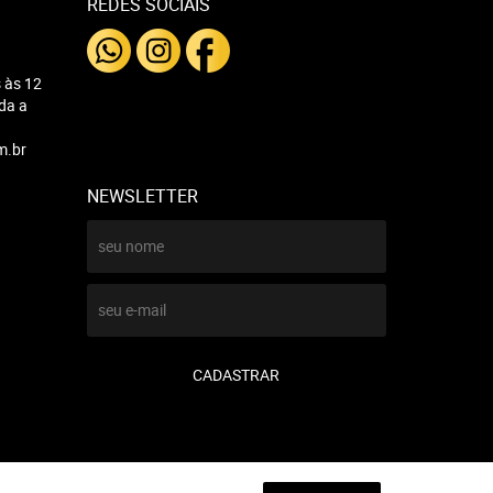
REDES SOCIAIS
 às 12
nda a
m.br
NEWSLETTER
CADASTRAR