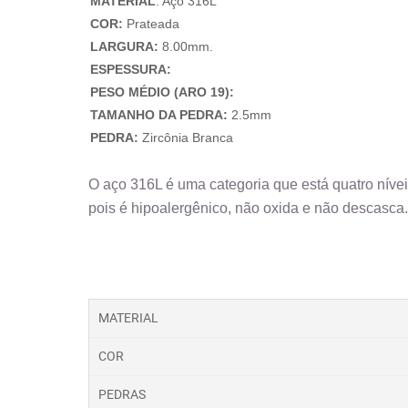
MATERIAL
: Aço 316L
COR:
Prateada
LARGURA:
8.00mm.
ESPESSURA:
PESO MÉDIO (ARO 19):
TAMANHO DA PEDRA:
2.5mm
PEDRA:
Zircônia Branca
O aço 316L é uma categoria que está quatro nívei
pois é hipoalergênico, não oxida e não descasca.
MATERIAL
COR
PEDRAS