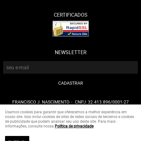
CERTIFICADOS
NEWSLETTER
CADASTRAR
FRANCISCO J. NASCIMENTO
CNPJ: 32.413.896/0001-27
Usamos cookies para garantir que oferecemos a melhor experiência em
nosso site. Isso inclui cookies de sites de redes sociais de terceiros e cookies
de publicidade que podem analisar seu uso deste site. Para mais
LOJA VIRTUAL CRIADA POR
informações, consulte nossa
Política de privacidade
.