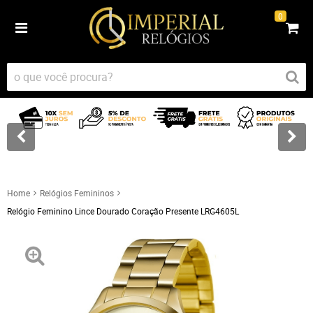
0
Home
Relógios Femininos
Relógio Feminino Lince Dourado Coração Presente LRG4605L