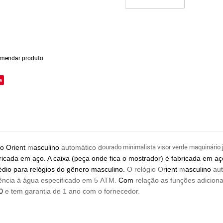
mendar produto
e
ourado minimalista visor verde maquinário 
io Orient
m
asculino
automático d
ricada em aço. A caixa (peça onde fica o mostrador) é fabricada em a
io para relógios do gênero masculino.
O relógio O
rient
m
asculino
au
tência à água especificado em 5 ATM.
Com
relação as funções adicionai
0
e tem garantia de 1 ano com o fornecedor.