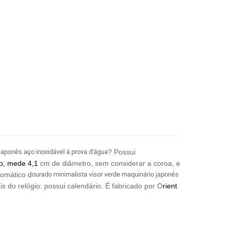
japonês aço inoxidável á prova d'água
? Possui
ço, mede 4,1
cm de diâmetro, sem considerar a coroa, e
ourado minimalista visor verde maquinário japonês
tomático d
s do relógio: possui calendário.
É fabricado por O
rient