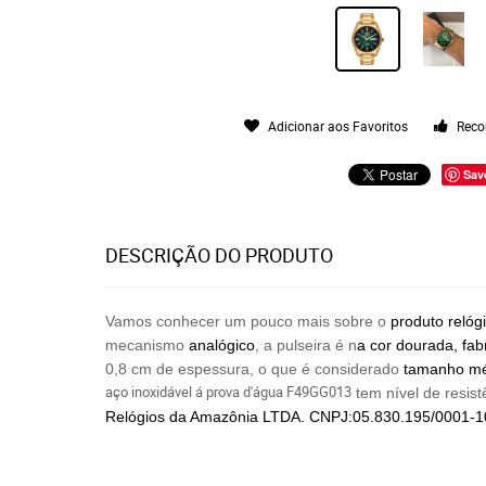
Adicionar aos Favoritos
Reco
Sav
DESCRIÇÃO DO PRODUTO
Vamos conhecer um pouco mais sobre o
produto relóg
mecanismo
analógico
, a pulseira é n
a cor dourada, fab
0,8 cm de espessura, o que é considerado
tamanho méd
aço inoxidável á prova d'água F49GG013
tem nível de resis
Relógios
da Amazônia LTDA. CNPJ:05.830.195/0001-1