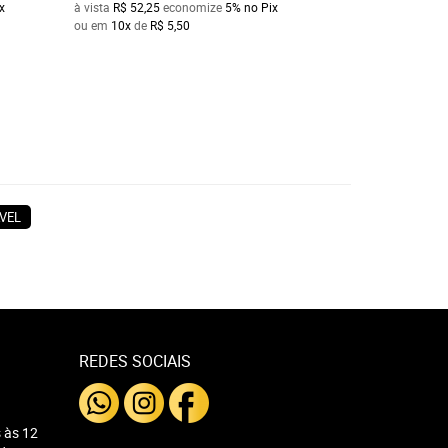
x
à vista
R$ 52,25
economize
5%
no Pix
à vista
R$ 95,00
ec
ou em
10x
de
R$ 5,50
ou em
10x
de
R$ 1
VEL
REDES SOCIAIS
 às 12