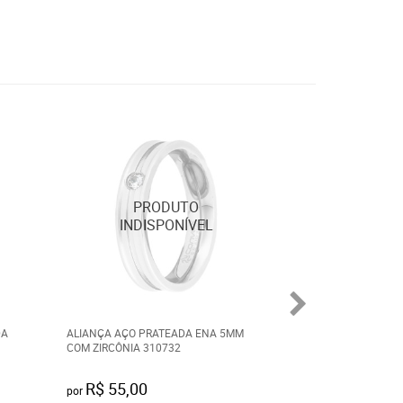
DA
ALIANÇA AÇO PRATEADA ENA 5MM
ALIANÇA TROYA 
COM ZIRCÔNIA 310732
6.35MM COM ZIRC
R$ 55,00
R$ 100,00
por
por