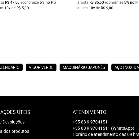
sta
R$ 47,50
economize
5%
no Pix
à vista
R$ 85,50
economize
5%
no Pi
em
10x
de
R$ 5,00
ou em
10x
de
R$ 9,00
ALENDÁRIO
VISOR VERDE
MAQUINÁRIO JAPONÊS
AÇO INOXIDÁ
AÇÕES ÚTEIS
ATENDIMENTO
e Devoluções
+55 88 9 97041511
+55 88 9 97041511
(WhatsApp)
a dos produtos
Horário de atendimento das 09 hrs