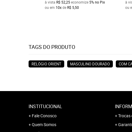
à vista
R$ 52,25
economize
5%
no Pix
à vi
ou em
10x
de
R$ 5,50
ou 
TAGS DO PRODUTO
RELÓGIO ORIENT
MASCULINO DOURADO
COM C
INSTITUCIONAL
INFORM
Fale Conosco
Trocas 
Quem Somos
Garanti