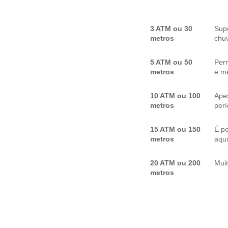
3 ATM ou 30
Sup
metros
chuv
5 ATM ou 50
Per
metros
e me
10 ATM ou 100
Apes
metros
per
15 ATM ou 150
É p
metros
aquá
20 ATM ou 200
Mui
metros