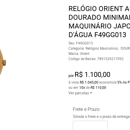
RELÓGIO ORIENT 
DOURADO MINIMAL
MAQUINÁRIO JAPO
D'ÁGUA F49GG013
Sku:
F49GG013
Categoria:
Relógios Masculinos
DOUR
Marca:
Orient
Código de Barras:
7891529217092
R$ 1.100,00
por
à vista
R$ 1.045,00
economize
5%
no P
ou em
10x
de
R$ 110,00
Ver parcelas
Frete e Prazo
Simule o frete e o prazo de entreg