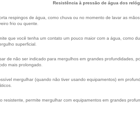
Resistência à pressão de água dos relóg
orta respingos de água, como chuva ou no momento de lavar as mão
eiro frio ou quente.
mite que você tenha um contato um pouco maior com a água, como dura
rgulho superficial.
ar de não ser indicado para mergulhos em grandes profundidades, pos
íodo mais prolongado.
ossível mergulhar (quando não tiver usando equipamentos) em profund
ticos.
to resistente, permite mergulhar com equipamentos em grandes profu