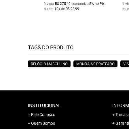
à vista
R$ 275,40
economize
5%
no Pix
à vi
ou em
10x
de
R$ 28,99
ou 
TAGS DO PRODUTO
RELÓGIO MASCULINO
MONDAINE PRATEADO
VI
INSTITUCIONAL
INFORM
Fale Conosco
Trocas 
Quem Somos
Garanti