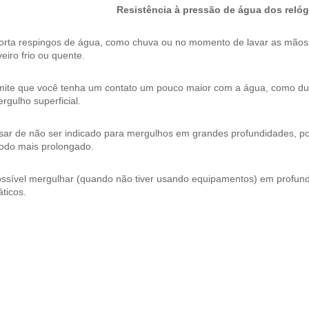
Resistência à pressão de água dos relóg
orta respingos de água, como chuva ou no momento de lavar as mão
eiro frio ou quente.
mite que você tenha um contato um pouco maior com a água, como dura
rgulho superficial.
ar de não ser indicado para mergulhos em grandes profundidades, pos
íodo mais prolongado.
ossível mergulhar (quando não tiver usando equipamentos) em profund
ticos.