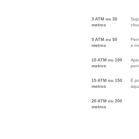
3 ATM ou 30
Sup
metros
chuv
5 ATM ou 50
Per
metros
e me
10 ATM ou 100
Apes
metros
per
15 ATM ou 150
É p
metros
aquá
20 ATM ou 200
metros