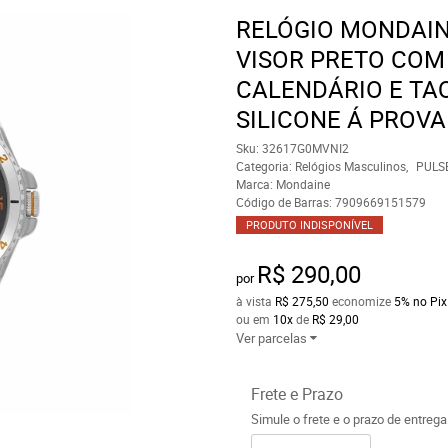
RELÓGIO MONDAI
VISOR PRETO COM
CALENDÁRIO E TA
SILICONE Á PROVA
Sku:
32617G0MVNI2
Categoria:
Relógios Masculinos
PULSE
Marca:
Mondaine
Código de Barras:
7909669151579
PRODUTO INDISPONÍVEL
R$ 290,00
por
à vista
R$ 275,50
economize
5%
no Pix
ou em
10x
de
R$ 29,00
Ver parcelas
Frete e Prazo
Simule o frete e o prazo de entreg