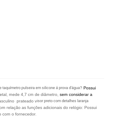
e taquímetro pulseira em silicone á prova d'água
?
Possui
etal, mede 4,7 cm de diâmetro,
sem considerar a
isor preto com detalhes laranja
asculino prateado v
om relação as funções adicionais do relógio: Possui
o com o fornecedor.