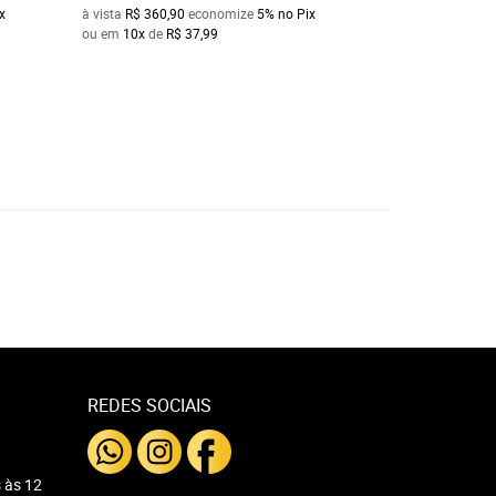
x
à vista
R$ 360,90
economize
5%
no Pix
à vista
R$ 190,00
e
ou em
10x
de
R$ 37,99
ou em
10x
de
R$ 2
REDES SOCIAIS
 às 12