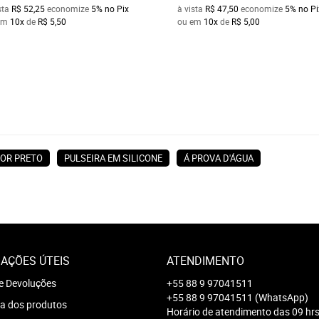
sta
R$ 52,25
economize
5%
no Pix
à vista
R$ 47,50
economize
5%
no Pi
em
10x
de
R$ 5,50
ou em
10x
de
R$ 5,00
SOR PRETO
PULSEIRA EM SILICONE
Á PROVA D'ÁGUA
AÇÕES ÚTEIS
ATENDIMENTO
e Devoluções
+55 88 9 97041511
+55 88 9 97041511
(WhatsApp)
a dos produtos
Horário de atendimento das 09 hrs