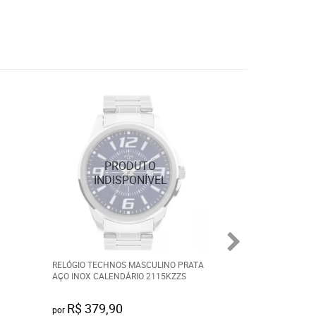
RELÓGIO TECHNOS MASCULINO PRATA
ALIANÇA TROYA 
AÇO INOX CALENDÁRIO 2115KZZS
COM ZIRCÔNIA 8
R$ 379,90
R$ 200,00
por
por