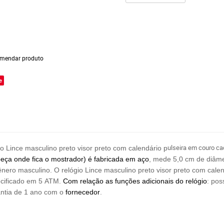
mendar produto
e
ulseira em couro ca
 Lince masculino preto visor preto com calendário p
(peça onde fica o mostrador) é fabricada em aço
, mede 5,0 cm de diâm
nero masculino. O relógio Lince masculino preto visor preto com calen
pecificado em 5 ATM.
Com relação as funções adicionais do relógio
: pos
ntia de 1 ano com o
fornecedor
.