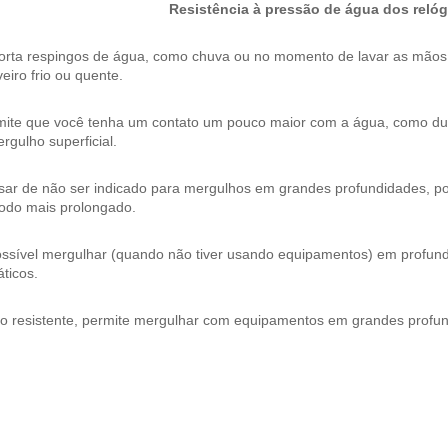
Resistência à pressão de água dos relóg
orta respingos de água, como chuva ou no momento de lavar as mão
eiro frio ou quente.
mite que você tenha um contato um pouco maior com a água, como dura
rgulho superficial.
ar de não ser indicado para mergulhos em grandes profundidades, pos
íodo mais prolongado.
ossível mergulhar (quando não tiver usando equipamentos) em profund
ticos.
to resistente, permite mergulhar com equipamentos em grandes profu