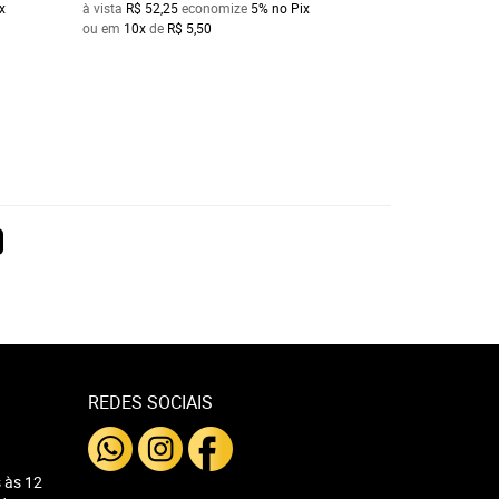
x
à vista
R$ 52,25
economize
5%
no Pix
à vista
R$ 85,50
ec
ou em
10x
de
R$ 5,50
ou em
10x
de
R$ 9
REDES SOCIAIS
 às 12