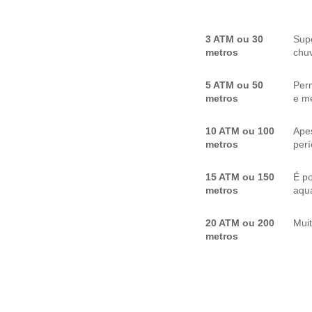
3 ATM ou 30
Sup
metros
chuv
5 ATM ou 50
Per
metros
e me
10 ATM ou 100
Apes
metros
per
15 ATM ou 150
É p
metros
aquá
20 ATM ou 200
Mui
metros