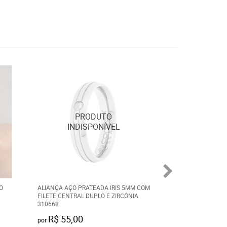
O
ALIANÇA AÇO PRATEADA IRIS 5MM COM
ALIANÇA AÇO PR
FILETE CENTRAL DUPLO E ZIRCÔNIA
APOLO 5MM COM 
310668
R$ 55,00
R$ 90,00
por
por