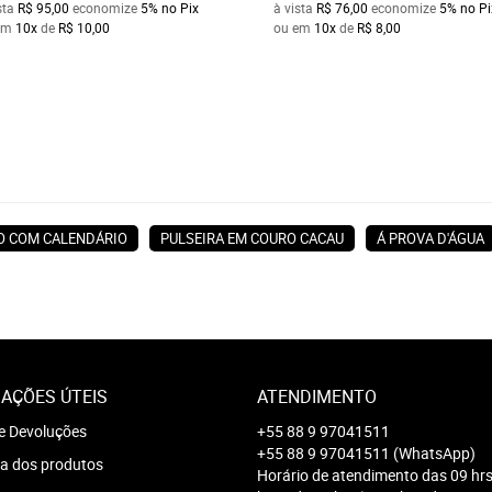
sta
R$ 95,00
economize
5%
no Pix
à vista
R$ 76,00
economize
5%
no Pi
em
10x
de
R$ 10,00
ou em
10x
de
R$ 8,00
O COM CALENDÁRIO
PULSEIRA EM COURO CACAU
Á PROVA D'ÁGUA
AÇÕES ÚTEIS
ATENDIMENTO
e Devoluções
+55 88 9 97041511
+55 88 9 97041511
(WhatsApp)
a dos produtos
Horário de atendimento das 09 hrs