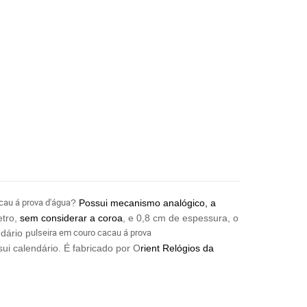
cau á prova d'água
?
Possui mecanismo analógico, a
etro,
sem considerar a coroa
, e 0,8 cm de espessura, o
ulseira em couro cacau á prova
dário p
sui calendário. É fabricado por O
rient Relógios
da