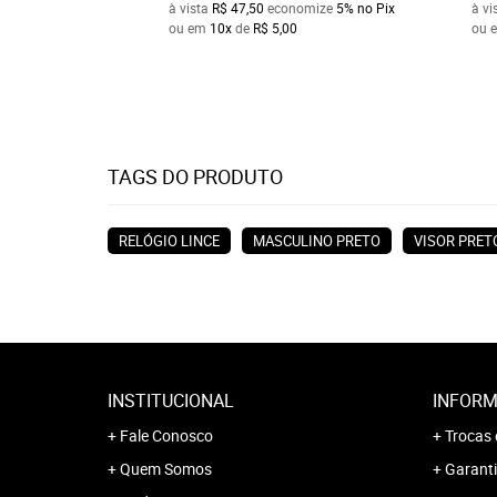
à vista
R$ 47,50
economize
5%
no Pix
à vi
ou em
10x
de
R$ 5,00
ou 
TAGS DO PRODUTO
RELÓGIO LINCE
MASCULINO PRETO
VISOR PRET
INSTITUCIONAL
INFORM
Fale Conosco
Trocas 
Quem Somos
Garanti