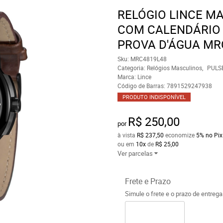
RELÓGIO LINCE M
COM CALENDÁRIO 
PROVA D'ÁGUA MR
Sku:
MRC4819L48
Categoria:
Relógios Masculinos
PULS
Marca:
Lince
Código de Barras:
7891529247938
PRODUTO INDISPONÍVEL
R$ 250,00
por
à vista
R$ 237,50
economize
5%
no Pix
ou em
10x
de
R$ 25,00
Ver parcelas
Frete e Prazo
Simule o frete e o prazo de entreg