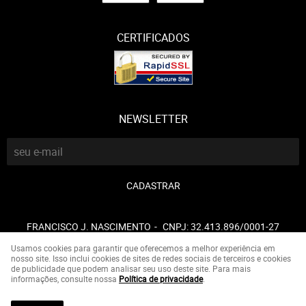
CERTIFICADOS
NEWSLETTER
CADASTRAR
FRANCISCO J. NASCIMENTO
CNPJ: 32.413.896/0001-27
Usamos cookies para garantir que oferecemos a melhor experiência em
nosso site. Isso inclui cookies de sites de redes sociais de terceiros e cookies
de publicidade que podem analisar seu uso deste site. Para mais
LOJA VIRTUAL CRIADA POR
informações, consulte nossa
Política de privacidade
.