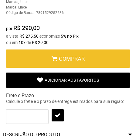
Marcas
,
Lince
Marca:
Lince
Código de Barras:
7891529252536
R$ 290,00
por
à vista
R$ 275,50
economize
5%
no Pix
ou em
10x
de
R$ 29,00
COMPRAR
ADICIONAR AOS FAVORITOS
Frete e Prazo
Calcule o frete e o prazo de entrega estimados para sua região:
DESCRIÇÃO DO PRODUTO