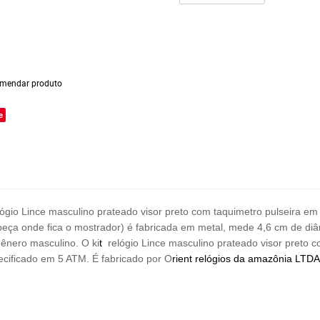
mendar produto
e
ógio Lince masculino prateado visor preto com taquimetro pulseira em 
a (peça onde fica o mostrador) é fabricada em metal, mede 4,6 cm de d
ênero masculino. O ki
t
relógio Lince masculino prateado visor preto c
ecificado em 5 ATM. É fabricado por O
rient
relógios da amazônia LTD