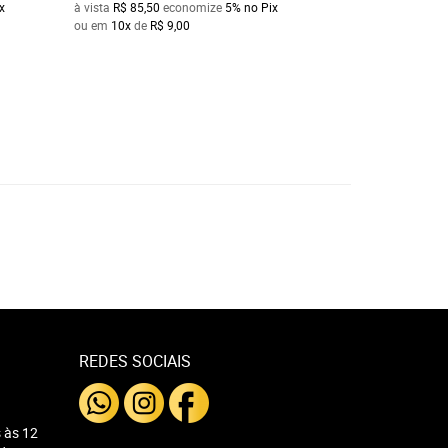
x
à vista
R$ 85,50
economize
5%
no Pix
à vista
R$ 76,00
ec
ou em
10x
de
R$ 9,00
ou em
10x
de
R$ 8
REDES SOCIAIS
 às 12