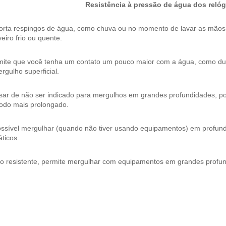
Resistência à pressão de água dos relóg
orta respingos de água, como chuva ou no momento de lavar as mão
eiro frio ou quente.
mite que você tenha um contato um pouco maior com a água, como dura
rgulho superficial.
ar de não ser indicado para mergulhos em grandes profundidades, pos
íodo mais prolongado.
ossível mergulhar (quando não tiver usando equipamentos) em profund
ticos.
to resistente, permite mergulhar com equipamentos em grandes profu