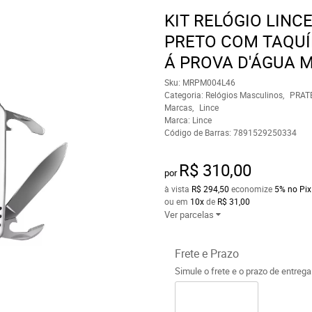
KIT RELÓGIO LINC
PRETO COM TAQUÍ
Á PROVA D'ÁGUA 
Sku:
MRPM004L46
Categoria:
Relógios Masculinos
PRAT
Marcas
Lince
Marca:
Lince
Código de Barras:
7891529250334
R$ 310,00
por
à vista
R$ 294,50
economize
5%
no Pix
ou em
10x
de
R$ 31,00
Ver parcelas
Frete e Prazo
Simule o frete e o prazo de entreg