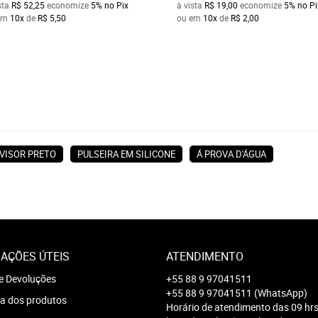
sta
R$ 52,25
economize
5%
no Pix
à vista
R$ 19,00
economize
5%
no Pi
em
10x
de
R$ 5,50
ou em
10x
de
R$ 2,00
VISOR PRETO
PULSEIRA EM SILICONE
Á PROVA D'ÁGUA
AÇÕES ÚTEIS
ATENDIMENTO
e Devoluções
+55 88 9 97041511
+55 88 9 97041511
(WhatsApp)
a dos produtos
Horário de atendimento das 09 hrs