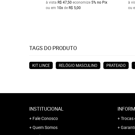
à vista
R$ 47,50
economize
5%
no Pix
à vi
ou em
10x
de
R$ 5,00
ou 
TAGS DO PRODUTO
KIT LINCE
RELÓGIO MASCULINO
PRATEADO
INSTITUCIONAL
INFORM
Fale Conosco
Trocas 
Quem Somos
Garanti