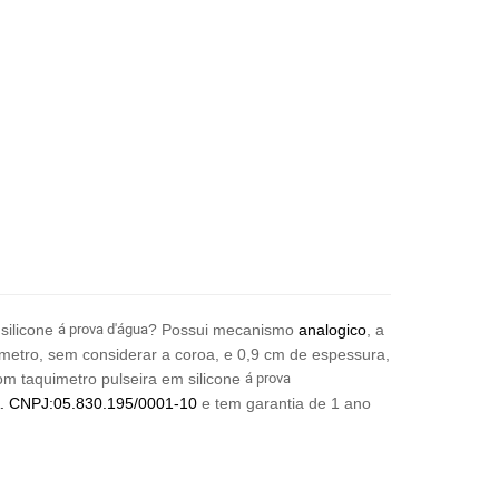
á prova d'água
silicone
? Possui mecanismo
analogico
, a
iâmetro, sem considerar a coroa, e 0,9 cm de espessura,
á prova
om taquimetro pulseira em silicone
A. CNPJ:05.830.195/0001-10
e tem garantia de 1 ano