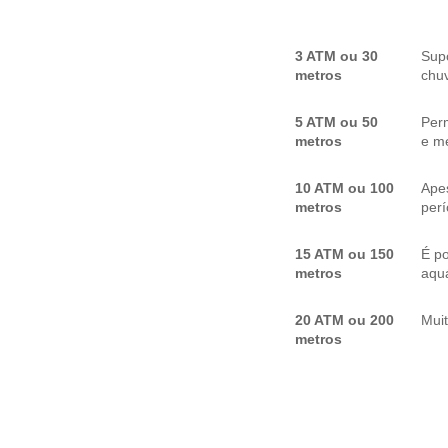
3 ATM ou 30
Sup
metros
chuv
5 ATM ou 50
Per
metros
e me
10 ATM ou 100
Apes
metros
per
15 ATM ou 150
É p
metros
aquá
20 ATM ou 200
Mui
metros