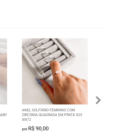
ANEL SOLITÁRIO FEMININO COM
ALIANÇA MITHRIL
BABY
ZIRCÔNIA QUADRADA EM PRATA 925
COM GTR 6MM 31
AN72
R$ 90,00
R$ 80,00
por
por