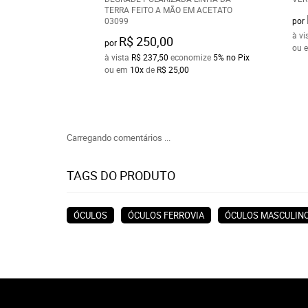
TERRA FEITO A MÃO EM ACETATO
03099
por
à vi
R$ 250,00
por
ou 
à vista
R$ 237,50
economize
5%
no Pix
ou em
10x
de
R$ 25,00
Carregando comentários ...
TAGS DO PRODUTO
ÓCULOS
ÓCULOS FERROVIA
ÓCULOS MASCULIN