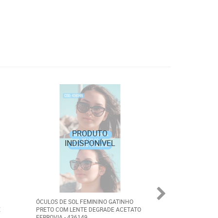
ÓCULOS DE SOL FEMININO GATINHO
ÓCULOS DE SOL F
E
PRETO COM LENTE DEGRADE ACETATO
ROSA POLARIZADO
FERROVIA - 436149
FERROVIA 436350