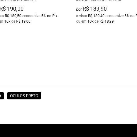
R$ 190,00
R$ 189,90
por
sta
R$ 180,50
economize
5%
no Pix
à vista
R$ 180,40
economize
5%
no 
em
10x
de
R$ 19,00
ou em
10x
de
R$ 18,99
O
ÓCULOS PRETO