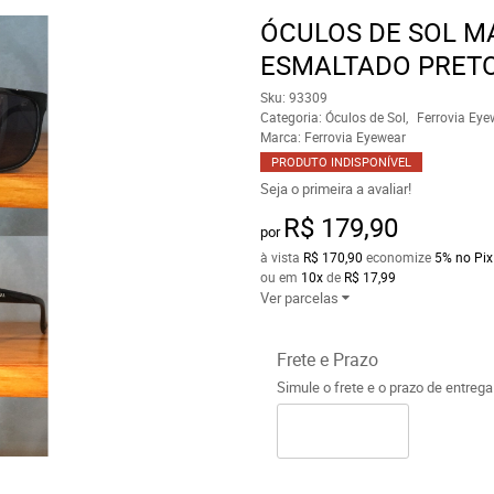
ÓCULOS DE SOL M
ESMALTADO PRETO
Sku:
93309
Categoria:
Óculos de Sol
Ferrovia Eye
Marca:
Ferrovia Eyewear
PRODUTO INDISPONÍVEL
Seja o primeira a avaliar!
R$ 179,90
por
à vista
R$ 170,90
economize
5%
no Pix
ou em
10x
de
R$ 17,99
Ver parcelas
Frete e Prazo
Simule o frete e o prazo de entreg