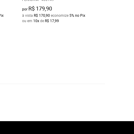
R$ 179,90
R$ 189,90
por
por
Pix
à vista
R$ 170,90
economize
5%
no Pix
à vista
R$ 180,40
e
ou em
10x
de
R$ 17,99
ou em
10x
de
R$ 1