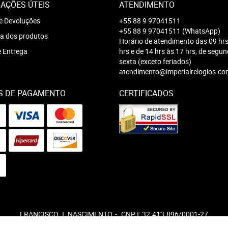
AÇÕES ÚTEIS
ATENDIMENTO
e Devoluções
+55 88 9 97041511
+55 88 9 97041511
(WhatsApp)
a dos produtos
Horário de atendimento das 09 hrs
e Entrega
hrs e de 14 hrs às 17 hrs, de segu
sexta (exceto feriados)
atendimento@imperialrelogios.co
S DE PAGAMENTO
CERTIFICADOS
FRANCISCO J. NASCIMENTO
CNPJ: 32.413.896/0001-27