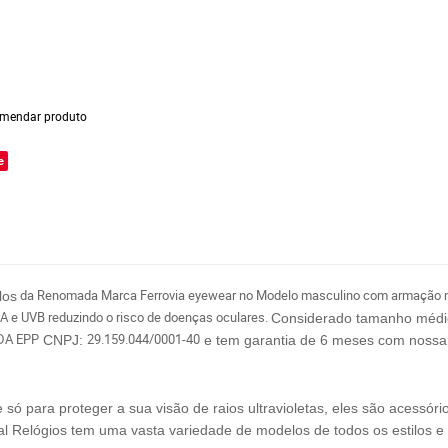
mendar produto
e
da Renomada Marca Ferrovia eyewear no Modelo masculino com armação na 
los
A e UVB reduzindo o risco de doenças oculares.
C
onsiderado tamanho médi
DA EPP
29.159.044/0001-40
CNPJ:
e tem garantia de 6 meses com nossa 
 para proteger a sua visão de raios ultravioletas, eles são acessóri
al Relógios tem uma vasta variedade de modelos de todos os estilos e