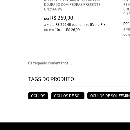
DOURADO COM PEDRAS PRESENTE
FEM
CN25663W
COM
CH2
R$ 269,90
por
por
à vista
R$ 256,40
economize
5%
no Pix
à vi
ou em
10x
de
R$ 26,99
ou 
Carregando comentários ...
TAGS DO PRODUTO
ÓCULOS
ÓCULOS DE SOL
ÓCULOS DE SOL FEMIN