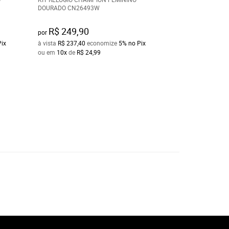
DOURADO CN26493W
GATINHO DOURAD
MARROM METAL - 
R$ 249,90
R$ 189,90
por
por
Pix
à vista
R$ 237,40
economize
5%
no Pix
à vista
R$ 180,40
e
ou em
10x
de
R$ 24,99
ou em
10x
de
R$ 1