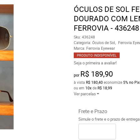
ÓCULOS DE SOL F
DOURADO COM LE
FERROVIA - 436248
Sku:
436248
Categoria:
Óculos de Sol
Ferrovia Eye
Marca:
Ferrovia Eyewear
PRODUTO INDISPONÍVEL
Seja o primeira a avaliar!
R$ 189,90
por
à vista
R$ 180,40
economize
5%
no Pix
ou em
10x
de
R$ 18,99
Ver parcelas
Frete e Prazo
Simule o frete e o prazo de entreg