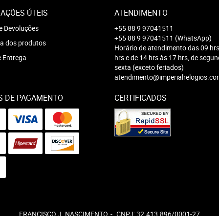
AÇÕES ÚTEIS
ATENDIMENTO
e Devoluções
+55 88 9 97041511
+55 88 9 97041511
(WhatsApp)
a dos produtos
Horário de atendimento das 09 hrs
e Entrega
hrs e de 14 hrs às 17 hrs, de segu
sexta (exceto feriados)
atendimento@imperialrelogios.co
S DE PAGAMENTO
CERTIFICADOS
FRANCISCO J. NASCIMENTO
CNPJ: 32.413.896/0001-27