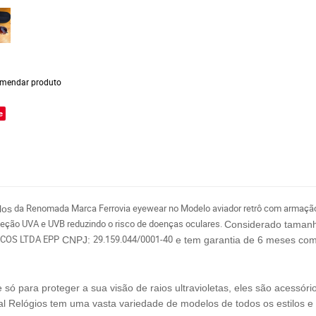
mendar produto
e
da Renomada Marca Ferrovia eyewear no Modelo aviador retrô com armação
los
teção UVA e UVB reduzindo o risco de doenças oculares.
C
onsiderado tamanh
COS LTDA EPP
29.159.044/0001-40
CNPJ:
e tem garantia de 6 meses com
 para proteger a sua visão de raios ultravioletas, eles são acessóri
al Relógios tem uma vasta variedade de modelos de todos os estilos e