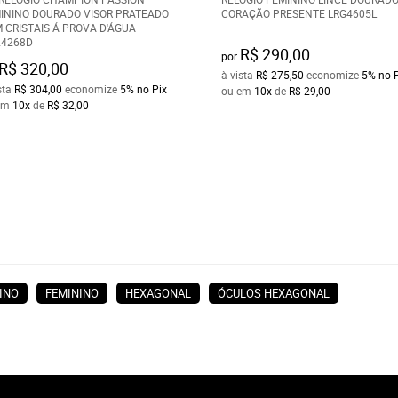
ININO DOURADO VISOR PRATEADO
CORAÇÃO PRESENTE LRG4605L
 CRISTAIS Á PROVA D'ÁGUA
4268D
R$ 290,00
por
R$ 320,00
à vista
R$ 275,50
economize
5%
no 
sta
R$ 304,00
economize
5%
no Pix
ou em
10x
de
R$ 29,00
em
10x
de
R$ 32,00
INO
FEMININO
HEXAGONAL
ÓCULOS HEXAGONAL