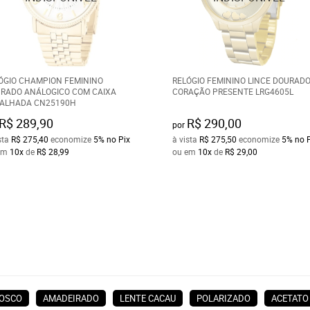
ÓGIO CHAMPION FEMININO
RELÓGIO FEMININO LINCE DOURAD
RADO ANÁLOGICO COM CAIXA
CORAÇÃO PRESENTE LRG4605L
ALHADA CN25190H
R$ 289,90
R$ 290,00
por
sta
R$ 275,40
economize
5%
no Pix
à vista
R$ 275,50
economize
5%
no 
em
10x
de
R$ 28,99
ou em
10x
de
R$ 29,00
FOSCO
AMADEIRADO
LENTE CACAU
POLARIZADO
ACETATO