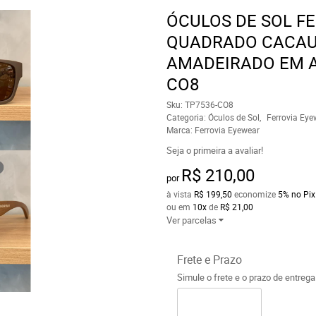
ÓCULOS DE SOL F
QUADRADO CACAU
AMADEIRADO EM A
CO8
Sku:
TP7536-CO8
Categoria:
Óculos de Sol
Ferrovia Eye
Marca:
Ferrovia Eyewear
Seja o primeira a avaliar!
R$ 210,00
por
à vista
R$ 199,50
economize
5%
no Pix
ou em
10x
de
R$ 21,00
Ver parcelas
Frete e Prazo
Simule o frete e o prazo de entreg