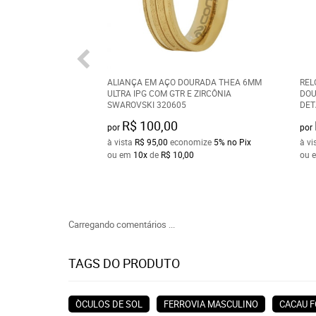
ALIANÇA EM AÇO DOURADA THEA 6MM
REL
ULTRA IPG COM GTR E ZIRCÔNIA
DOU
SWAROVSKI 320605
DET
R$ 100,00
por
por
à vista
R$ 95,00
economize
5%
no Pix
à vi
ou em
10x
de
R$ 10,00
ou 
Carregando comentários ...
TAGS DO PRODUTO
ÒCULOS DE SOL
FERROVIA MASCULINO
CACAU 