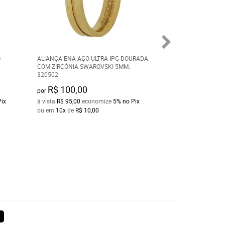
O
ALIANÇA ENA AÇO ULTRA IPG DOURADA
ALIANÇA EM AÇO
COM ZIRCÔNIA SWAROVSKI 5MM.
8MM ULTRA IPG 3
320502
R$ 100,00
R$ 100,00
por
por
Pix
à vista
R$ 95,00
economize
5%
no Pix
à vista
R$ 95,00
ec
ou em
10x
de
R$ 10,00
ou em
10x
de
R$ 1