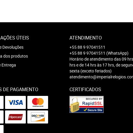
AÇÕES ÚTEIS
ATENDIMENTO
e Devoluções
+55 88 9 97041511
+55 88 9 97041511
(WhatsApp)
a dos produtos
Horário de atendimento das 09 hrs
e Entrega
hrs e de 14 hrs às 17 hrs, de segu
sexta (exceto feriados)
atendimento@imperialrelogios.co
S DE PAGAMENTO
CERTIFICADOS