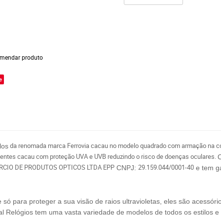
mendar produto
e
da renomada marca Ferrovia cacau no modelo quadrado com armação na c
los
 lentes cacau com proteção UVA e UVB reduzindo o risco de doenças oculares.
RCIO DE PRODUTOS OPTICOS LTDA EPP
29.159.044/0001-40
CNPJ:
e tem ga
 para proteger a sua visão de raios ultravioletas, eles são acessóri
al Relógios tem uma vasta variedade de modelos de todos os estilos e