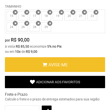
TAMANHO
15
16
17
18
19
20
21
23
x
x
x
x
x
x
x
x
24
26
28
29
x
x
x
x
R$ 90,00
por
à vista
R$ 85,50
economize
5%
no Pix
ou em
10x
de
R$ 9,00
AVISE-ME
ADICIONAR AOS FAVORITOS
Frete e Prazo
Calcule o frete e o prazo de entrega estimados para sua região: