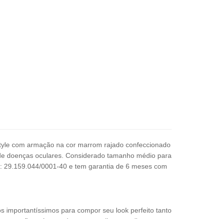
tyle com armação na cor marrom rajado confeccionado
de doenças oculares.
C
onsiderado tamanho médio para
:
29.159.044/0001-40
e tem garantia de 6 meses com
os importantíssimos para compor seu look perfeito tanto