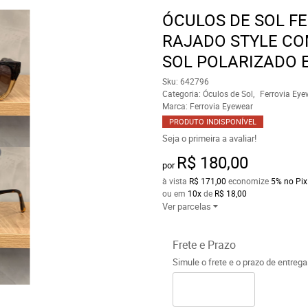
ÓCULOS DE SOL F
RAJADO STYLE CO
SOL POLARIZADO 
Sku:
642796
Categoria:
Óculos de Sol
Ferrovia Eye
Marca:
Ferrovia Eyewear
PRODUTO INDISPONÍVEL
Seja o primeira a avaliar!
R$ 180,00
por
à vista
R$ 171,00
economize
5%
no Pix
ou em
10x
de
R$ 18,00
Ver parcelas
Frete e Prazo
Simule o frete e o prazo de entreg