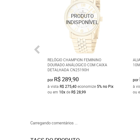
RELÓGIO CHAMPION FEMININO
ALI
DOURADO ANÁLOGICO COM CAIXA
10M
DETALHADA CN25190H
R$ 289,90
por
por
à vista
R$ 275,40
economize
5%
no Pix
à vi
ou em
10x
de
R$ 28,99
ou 
Carregando comentários ...