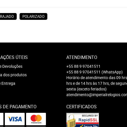
RAJADO
POLARIZADO
AÇÕES ÚTEIS
ATENDIMENTO
e Devoluções
+55 88 9 97041511
+55 88 9 97041511
(WhatsApp)
a dos produtos
Horário de atendimento das 09 hrs
e Entrega
hrs e de 14 hrs às 17 hrs, de segu
sexta (exceto feriados)
atendimento@imperialrelogios.co
S DE PAGAMENTO
CERTIFICADOS