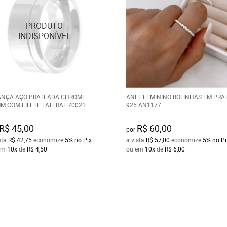
ANÇA AÇO PRATEADA CHROME
ANEL FEMININO BOLINHAS EM PRA
M COM FILETE LATERAL 70021
925 AN1177
R$ 45,00
R$ 60,00
por
sta
R$ 42,75
economize
5%
no Pix
à vista
R$ 57,00
economize
5%
no Pi
em
10x
de
R$ 4,50
ou em
10x
de
R$ 6,00