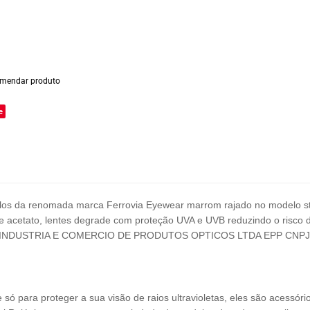
mendar produto
e
los
da renomada marca Ferrovia Eyewear marrom rajado
no modelo s
e acetato, lentes degrade com proteção UVA e UVB reduzindo o risco 
 INDUSTRIA E COMERCIO DE PRODUTOS OPTICOS LTDA EPP
CNPJ
 para proteger a sua visão de raios ultravioletas, eles são acessóri