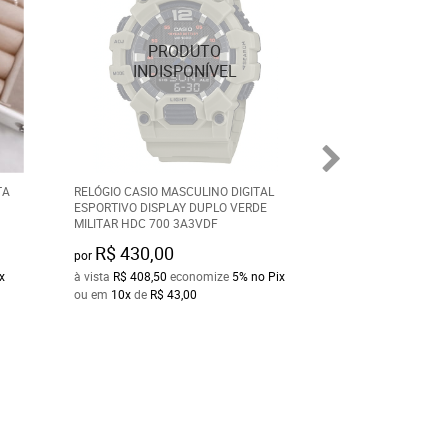
TA
RELÓGIO CASIO MASCULINO DIGITAL
ALIANÇA DE AÇO 
ESPORTIVO DISPLAY DUPLO VERDE
CORAÇÃO VAZAD
MILITAR HDC 700 3A3VDF
90021
R$ 430,00
R$ 50,00
por
por
x
à vista
R$ 408,50
economize
5%
no Pix
à vista
R$ 47,50
ec
ou em
10x
de
R$ 43,00
ou em
10x
de
R$ 5