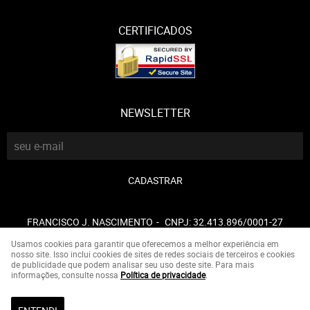
CERTIFICADOS
NEWSLETTER
CADASTRAR
FRANCISCO J. NASCIMENTO
CNPJ: 32.413.896/0001-27
Usamos cookies para garantir que oferecemos a melhor experiência em
nosso site. Isso inclui cookies de sites de redes sociais de terceiros e cookies
de publicidade que podem analisar seu uso deste site. Para mais
LOJA VIRTUAL CRIADA POR
informações, consulte nossa
Política de privacidade
.