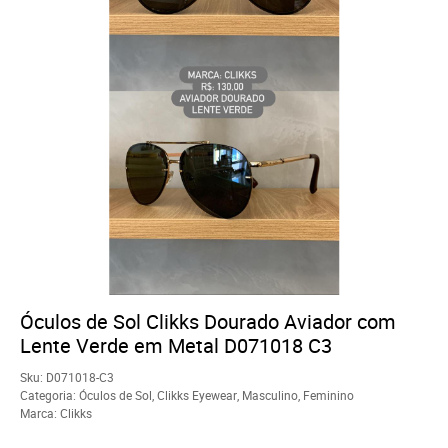
Óculos de Sol Clikks Dourado Aviador com
Lente Verde em Metal D071018 C3
Sku:
D071018-C3
Categoria:
Óculos de Sol
,
Clikks Eyewear
,
Masculino
,
Feminino
Marca:
Clikks