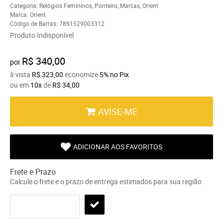
Categoria:
Relógios Femininos
,
Ponteiro
,
Marcas
,
Orient
Marca:
Orient
Código de Barras:
7891529003312
Produto Indisponível
R$ 340,00
por
à vista
R$ 323,00
economize
5%
no Pix
ou em
10x
de
R$ 34,00
AVISE-ME
ADICIONAR AOS FAVORITOS
Frete e Prazo
Calcule o frete e o prazo de entrega estimados para sua região: