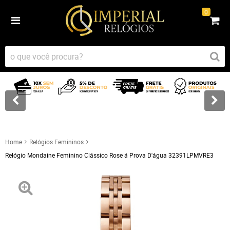
0
Home
Relógios Femininos
Relógio Mondaine Feminino Clássico Rose á Prova D'água 32391LPMVRE3