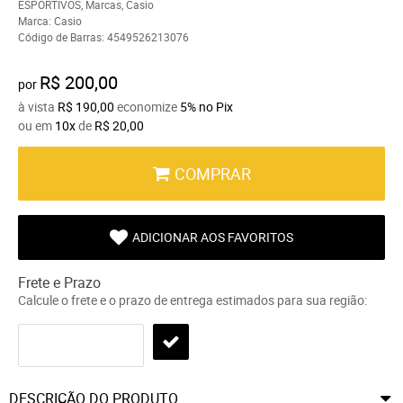
ESPORTIVOS
,
Marcas
,
Casio
Marca:
Casio
Código de Barras:
4549526213076
R$ 200,00
por
à vista
R$ 190,00
economize
5%
no Pix
ou em
10x
de
R$ 20,00
COMPRAR
ADICIONAR AOS FAVORITOS
Frete e Prazo
Calcule o frete e o prazo de entrega estimados para sua região:
DESCRIÇÃO DO PRODUTO