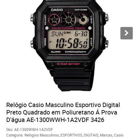
Relógio Casio Masculino Esportivo Digital
Preto Quadrado em Poliuretano Á Prova
D'água AE-1300WWH-1A2VDF 3426
Sku:
AE-1300WWH-1A2VDF
Categoria:
Relógios Masculinos
,
ESPORTIVOS
,
DIGITAIS
,
Marcas
,
Casio