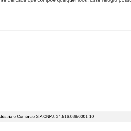
te delicada que compõe qualquer look. Esse relógio poss
dústria e Comércio S.A CNPJ: 34.516.088/0001-10