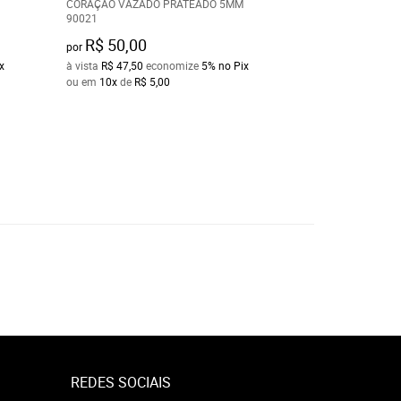
CORAÇÃO VAZADO PRATEADO 5MM
JESUS E SANTO 
90021
60CM 2678360
R$ 50,00
R$ 70,00
por
por
x
à vista
R$ 47,50
economize
5%
no Pix
à vista
R$ 66,50
ec
ou em
10x
de
R$ 5,00
ou em
10x
de
R$ 7
REDES SOCIAIS