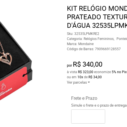
KIT RELÓGIO MOND
PRATEADO TEXTUR
D'ÁGUA 32535LPM
Sku:
32535LPMKRE2
Categoria:
Relógios Femininos
Pontei
Marca:
Mondaine
Código de Barras:
7909669128557
R$ 340,00
por
à vista
R$ 323,00
economize
5%
no Pix
ou em
10x
de
R$ 34,00
Ver parcelas
Frete e Prazo
Simule o frete e o prazo de entreg