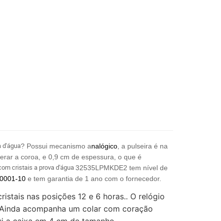
a d'água
? Possui mecanismo a
nalógico
, a pulseira é na
erar a coroa, e 0,9 cm de espessura, o que é
 com cristais a prova d'água
32535LPMKDE2 tem nível de
/0001-10
e tem garantia de 1 ano com o fornecedor.
stais nas posições 12 e 6 horas.. O relógio
s. Ainda acompanha um colar com coração