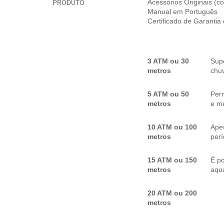
PRODUTO
Acessórios Originais (
Manual em Português
Certificado de Garantia
3 ATM ou 30
Sup
metros
chuv
5 ATM ou 50
Per
metros
e me
10 ATM ou 100
Apes
metros
per
15 ATM ou 150
É p
metros
aquá
20 ATM ou 200
metros