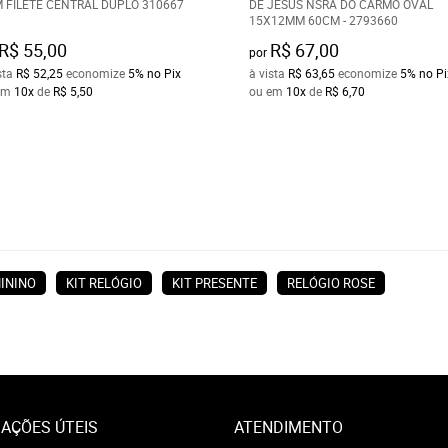
 FILETE CENTRAL DUPLO 310667
DE JESUS NSRA DO CARMO OVAL
15X12MM 60CM - 2793660
R$ 55,00
R$ 67,00
por
sta
R$ 52,25
economize
5%
no Pix
à vista
R$ 63,65
economize
5%
no Pi
em
10x
de
R$ 5,50
ou em
10x
de
R$ 6,70
ININO
KIT RELÓGIO
KIT PRESENTE
RELÓGIO ROSE
AÇÕES ÚTEIS
ATENDIMENTO