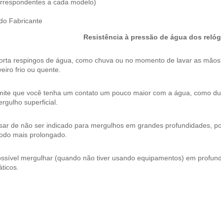
correspondentes a cada modelo)
 do Fabricante
Resistência à pressão de água dos relóg
orta respingos de água, como chuva ou no momento de lavar as mão
eiro frio ou quente.
mite que você tenha um contato um pouco maior com a água, como dura
rgulho superficial.
ar de não ser indicado para mergulhos em grandes profundidades, pos
íodo mais prolongado.
ossível mergulhar (quando não tiver usando equipamentos) em profund
ticos.