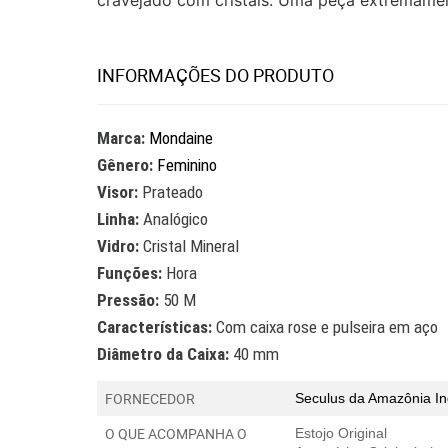
cravejado com cristais. Uma peça extremamen
INFORMAÇÕES DO PRODUTO
Marca:
Mondaine
Gênero:
Feminino
Visor:
Prateado
Linha:
Analógico
Vidro:
Cristal Mineral
Funções:
Hora
Pressão:
50 M
Características:
Com caixa rose e pulseira em aço
Diâmetro da Caixa:
40 mm
FORNECEDOR
Seculus da Amazônia In
O QUE ACOMPANHA O
Estojo Original