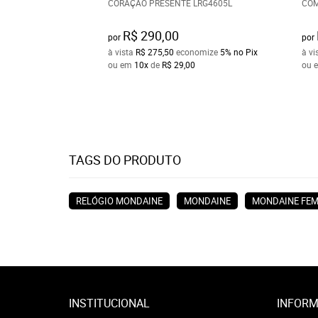
CORAÇÃO PRESENTE LRG4605L
COM
R$ 290,00
por
por
à vista
R$ 275,50
economize
5%
no Pix
à vi
ou em
10x
de
R$ 29,00
ou 
TAGS DO PRODUTO
RELÓGIO MONDAINE
MONDAINE
MONDAINE FEM
INSTITUCIONAL
INFORM