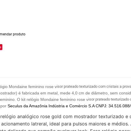
mendar produto
e
isor prateado texturizado com cristais a prov
ógio Mondaine feminino rose v
 mostrador) é fabricada em metal, mede 4,0 cm de diâmetro, sem consid
isor prateado texturizado
minino. O kit relógio Mondaine feminino rose v
 por
Seculus da Amazônia Indústria e Comércio
S.A CNPJ: 34.516.088
lógio analógico rose gold com mostrador texturizado e cri
 acionamento latreral, ideal para pulsos maiores e médio