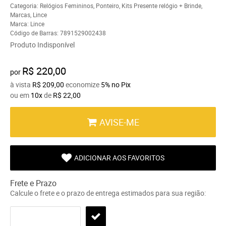
Categoria:
Relógios Femininos
,
Ponteiro
,
Kits Presente relógio + Brinde
,
Marcas
,
Lince
Marca:
Lince
Código de Barras:
7891529002438
Produto Indisponível
R$ 220,00
por
à vista
R$ 209,00
economize
5%
no Pix
ou em
10x
de
R$ 22,00
AVISE-ME
ADICIONAR AOS FAVORITOS
Frete e Prazo
Calcule o frete e o prazo de entrega estimados para sua região: