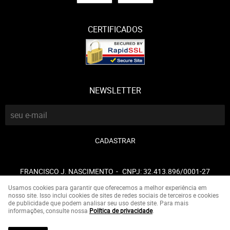
CERTIFICADOS
NEWSLETTER
CADASTRAR
FRANCISCO J. NASCIMENTO
CNPJ: 32.413.896/0001-27
Usamos cookies para garantir que oferecemos a melhor experiência em
nosso site. Isso inclui cookies de sites de redes sociais de terceiros e cookies
de publicidade que podem analisar seu uso deste site. Para mais
LOJA VIRTUAL CRIADA POR
informações, consulte nossa
Política de privacidade
.