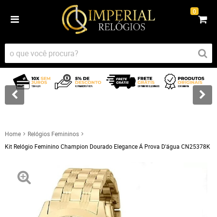
0
Home
Relógios Femininos
Kit Relógio Feminino Champion Dourado Elegance Á Prova D'água CN25378K