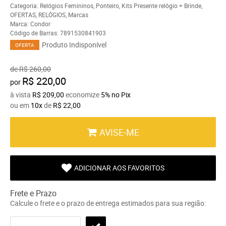
Categoria:
Relógios Femininos
,
Ponteiro
,
Kits Presente relógio + Brinde
,
OFERTAS
,
RELÓGIOS
,
Marcas
Marca:
Condor
Código de Barras:
7891530841903
Produto Indisponível
OFERTA
de
R$ 260,00
R$ 220,00
por
à vista
R$ 209,00
economize
5%
no Pix
ou em
10x
de
R$ 22,00
AVISE-ME
ADICIONAR AOS FAVORITOS
Frete e Prazo
Calcule o frete e o prazo de entrega estimados para sua região: