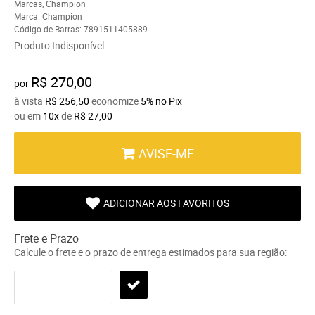
Marcas
,
Champion
Marca:
Champion
Código de Barras:
7891511405889
Produto Indisponível
R$ 270,00
por
à vista
R$ 256,50
economize
5%
no Pix
ou em
10x
de
R$ 27,00
AVISE-ME
ADICIONAR AOS FAVORITOS
Frete e Prazo
Calcule o frete e o prazo de entrega estimados para sua região: