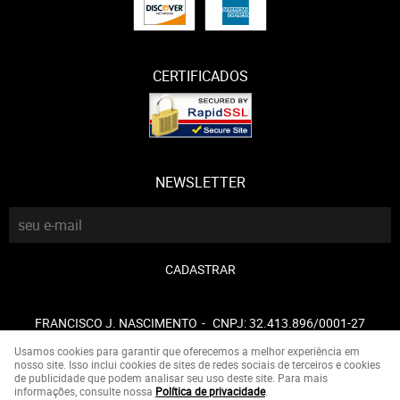
CERTIFICADOS
NEWSLETTER
CADASTRAR
FRANCISCO J. NASCIMENTO
CNPJ: 32.413.896/0001-27
Usamos cookies para garantir que oferecemos a melhor experiência em
nosso site. Isso inclui cookies de sites de redes sociais de terceiros e cookies
de publicidade que podem analisar seu uso deste site. Para mais
LOJA VIRTUAL CRIADA POR
informações, consulte nossa
Política de privacidade
.