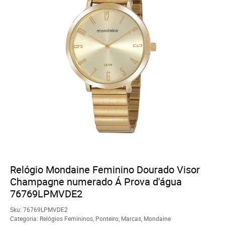
Relógio Mondaine Feminino Dourado Visor
Champagne numerado Á Prova d'água
76769LPMVDE2
Sku:
76769LPMVDE2
Categoria:
Relógios Femininos
,
Ponteiro
,
Marcas
,
Mondaine