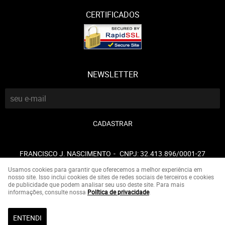
CERTIFICADOS
NEWSLETTER
CADASTRAR
FRANCISCO J. NASCIMENTO
CNPJ: 32.413.896/0001-27
Usamos cookies para garantir que oferecemos a melhor experiência em
nosso site. Isso inclui cookies de sites de redes sociais de terceiros e cookies
de publicidade que podem analisar seu uso deste site. Para mais
LOJA VIRTUAL CRIADA POR
informações, consulte nossa
Política de privacidade
.
ENTENDI