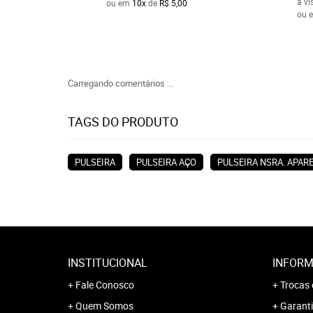
à vi
ou em
10x
de
R$ 5,00
ou 
Carregando comentários ...
TAGS DO PRODUTO
PULSEIRA
PULSEIRA AÇO
PULSEIRA NSRA. APAR
INSTITUCIONAL
INFORM
Fale Conosco
Trocas 
Quem Somos
Garanti