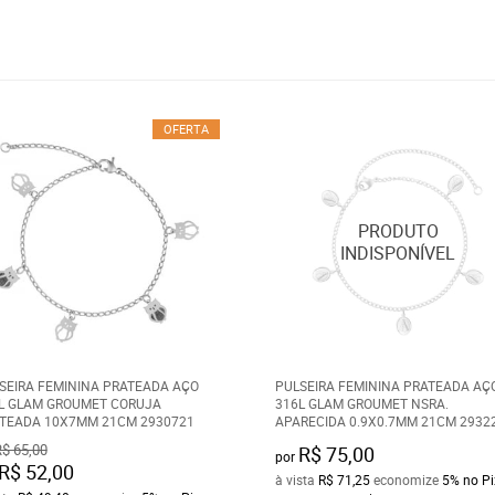
OFERTA
SEIRA FEMININA PRATEADA AÇO
PULSEIRA FEMININA PRATEADA AÇ
L GLAM GROUMET CORUJA
316L GLAM GROUMET NSRA.
TEADA 10X7MM 21CM 2930721
APARECIDA 0.9X0.7MM 21CM 2932
$ 65,00
R$ 75,00
por
R$ 52,00
à vista
R$ 71,25
economize
5%
no Pi