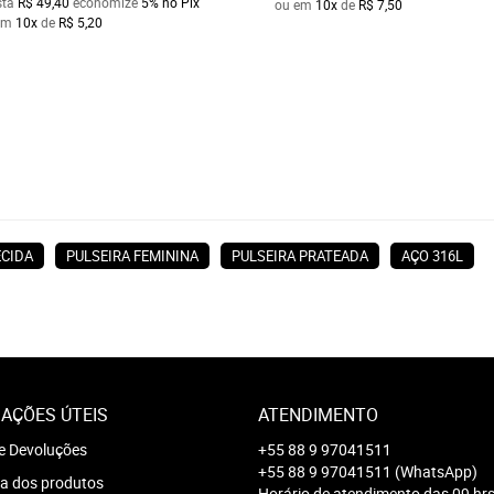
sta
R$ 49,40
economize
5%
no Pix
ou em
10x
de
R$ 7,50
em
10x
de
R$ 5,20
ECIDA
PULSEIRA FEMININA
PULSEIRA PRATEADA
AÇO 316L
AÇÕES ÚTEIS
ATENDIMENTO
e Devoluções
+55 88 9 97041511
+55 88 9 97041511
(WhatsApp)
a dos produtos
Horário de atendimento das 09 hrs