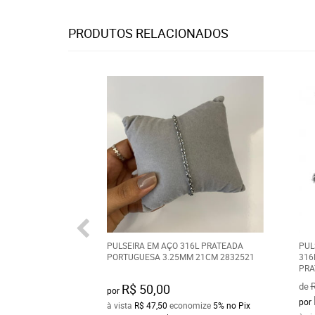
PRODUTOS RELACIONADOS
PULSEIRA EM AÇO 316L PRATEADA
PUL
PORTUGUESA 3.25MM 21CM 2832521
316
PRA
de
R
R$ 50,00
por
por
à vista
R$ 47,50
economize
5%
no Pix