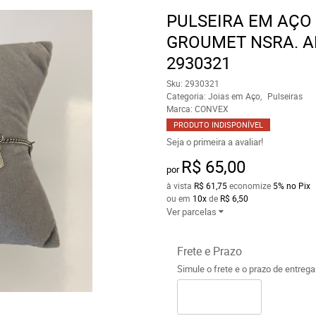
PULSEIRA EM AÇO
GROUMET NSRA. A
2930321
Sku:
2930321
Categoria:
Joias em Aço
Pulseiras
Marca:
CONVEX
PRODUTO INDISPONÍVEL
Seja o primeira a avaliar!
R$ 65,00
por
à vista
R$ 61,75
economize
5%
no Pix
ou em
10x
de
R$ 6,50
Ver parcelas
Frete e Prazo
Simule o frete e o prazo de entreg