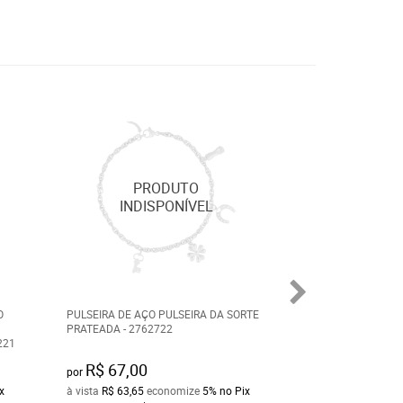
O
PULSEIRA DE AÇO PULSEIRA DA SORTE
PULSEIRA FEMINI
PRATEADA - 2762722
PRATEADA GLAM 
221
GREGO 8MM 21CM
R$ 67,00
R$ 65,00
por
por
x
à vista
R$ 63,65
economize
5%
no Pix
à vista
R$ 61,75
ec