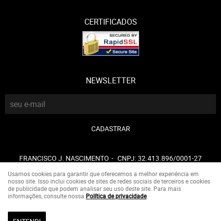
CERTIFICADOS
NEWSLETTER
CADASTRAR
FRANCISCO J. NASCIMENTO
CNPJ: 32.413.896/0001-27
Usamos cookies para garantir que oferecemos a melhor experiência em
nosso site. Isso inclui cookies de sites de redes sociais de terceiros e cookies
de publicidade que podem analisar seu uso deste site. Para mais
LOJA VIRTUAL CRIADA POR
informações, consulte nossa
Política de privacidade
.