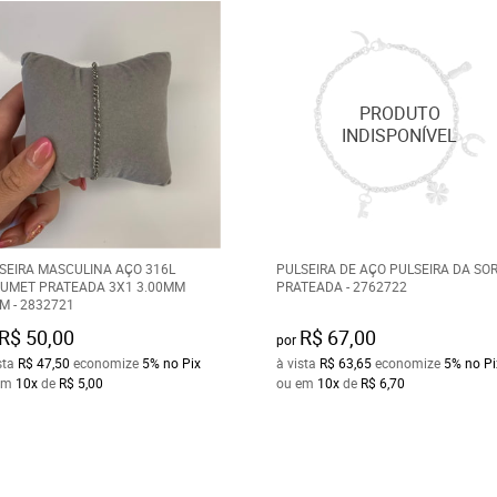
SEIRA MASCULINA AÇO 316L
PULSEIRA DE AÇO PULSEIRA DA SO
UMET PRATEADA 3X1 3.00MM
PRATEADA - 2762722
M - 2832721
R$ 50,00
R$ 67,00
por
sta
R$ 47,50
economize
5%
no Pix
à vista
R$ 63,65
economize
5%
no Pi
em
10x
de
R$ 5,00
ou em
10x
de
R$ 6,70