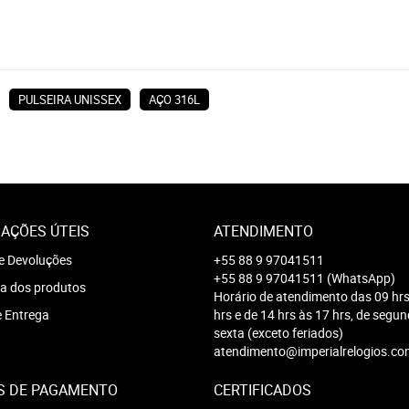
PULSEIRA UNISSEX
AÇO 316L
AÇÕES ÚTEIS
ATENDIMENTO
e Devoluções
+55 88 9 97041511
+55 88 9 97041511
(WhatsApp)
a dos produtos
Horário de atendimento das 09 hrs
e Entrega
hrs e de 14 hrs às 17 hrs, de segu
sexta (exceto feriados)
atendimento@imperialrelogios.co
S DE PAGAMENTO
CERTIFICADOS