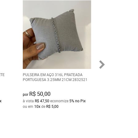
RTE
PULSEIRA EM AÇO 316L PRATEADA
PULSEIRA FEMINI
PORTUGUESA 3.25MM 21CM 2832521
PRATEADA GLAM 
GREGO 8MM 21CM
R$ 50,00
R$ 65,00
por
por
x
à vista
R$ 47,50
economize
5%
no Pix
à vista
R$ 61,75
ec
ou em
10x
de
R$ 5,00
ou em
10x
de
R$ 6