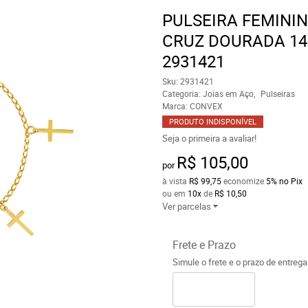
PULSEIRA FEMINI
CRUZ DOURADA 14
2931421
Sku:
2931421
Categoria:
Joias em Aço
Pulseiras
Marca:
CONVEX
PRODUTO INDISPONÍVEL
Seja o primeira a avaliar!
R$ 105,00
por
à vista
R$ 99,75
economize
5%
no Pix
ou em
10x
de
R$ 10,50
Ver parcelas
Frete e Prazo
Simule o frete e o prazo de entreg