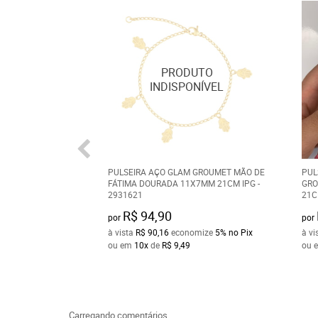
PULSEIRA AÇO GLAM GROUMET MÃO DE
PUL
FÁTIMA DOURADA 11X7MM 21CM IPG -
GRO
2931621
21C
R$ 94,90
por
por
à vista
R$ 90,16
economize
5%
no Pix
à vi
ou em
10x
de
R$ 9,49
ou 
Carregando comentários ...