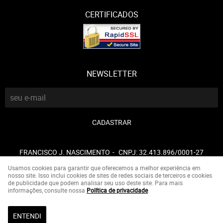
CERTIFICADOS
NEWSLETTER
CADASTRAR
FRANCISCO J. NASCIMENTO
CNPJ: 32.413.896/0001-27
Usamos cookies para garantir que oferecemos a melhor experiência em
nosso site. Isso inclui cookies de sites de redes sociais de terceiros e cookies
de publicidade que podem analisar seu uso deste site. Para mais
LOJA VIRTUAL CRIADA POR
informações, consulte nossa
Política de privacidade
.
ENTENDI