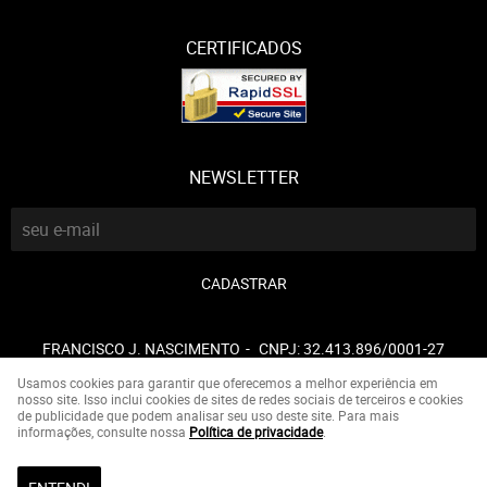
CERTIFICADOS
NEWSLETTER
CADASTRAR
FRANCISCO J. NASCIMENTO
CNPJ: 32.413.896/0001-27
Usamos cookies para garantir que oferecemos a melhor experiência em
nosso site. Isso inclui cookies de sites de redes sociais de terceiros e cookies
de publicidade que podem analisar seu uso deste site. Para mais
LOJA VIRTUAL CRIADA POR
informações, consulte nossa
Política de privacidade
.