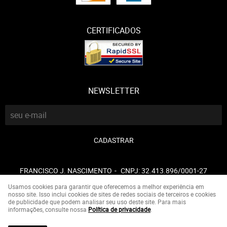
CERTIFICADOS
NEWSLETTER
CADASTRAR
FRANCISCO J. NASCIMENTO
CNPJ: 32.413.896/0001-27
Usamos cookies para garantir que oferecemos a melhor experiência em
nosso site. Isso inclui cookies de sites de redes sociais de terceiros e cookies
de publicidade que podem analisar seu uso deste site. Para mais
LOJA VIRTUAL CRIADA POR
informações, consulte nossa
Política de privacidade
.