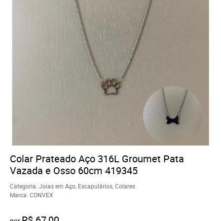
Colar Prateado Aço 316L Groumet Pata
Vazada e Osso 60cm 419345
Categoria:
Joias em Aço
,
Escapulários
,
Colares
Marca:
CONVEX
R$ 67,00
por