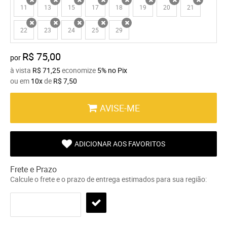
11
13
15
17
18
19
20
21
x
x
x
x
x
x
x
x
22
23
24
25
29
x
x
x
x
x
R$ 75,00
por
à vista
R$ 71,25
economize
5%
no Pix
ou em
10x
de
R$ 7,50
AVISE-ME
ADICIONAR AOS FAVORITOS
Frete e Prazo
Calcule o frete e o prazo de entrega estimados para sua região: