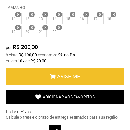
TAMANHO
11
12
13
14
15
16
17
18
x
x
x
x
x
x
x
x
19
20
21
22
x
x
x
x
R$ 200,00
por
à vista
R$ 190,00
economize
5%
no Pix
ou em
10x
de
R$ 20,00
AVISE-ME
ADICIONAR AOS FAVORITOS
Frete e Prazo
Calcule o frete e o prazo de entrega estimados para sua região: